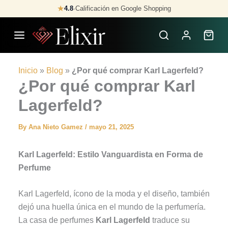
Skip
★
4.8
·
Calificación en Google Shopping
to
content
Inicio
»
Blog
»
¿Por qué comprar Karl Lagerfeld?
¿Por qué comprar Karl
Lagerfeld?
By
Ana Nieto Gamez
/
mayo 21, 2025
Karl Lagerfeld: Estilo Vanguardista en Forma de
Perfume
Karl Lagerfeld, ícono de la moda y el diseño, también
dejó una huella única en el mundo de la perfumería.
La casa de perfumes
Karl Lagerfeld
traduce su