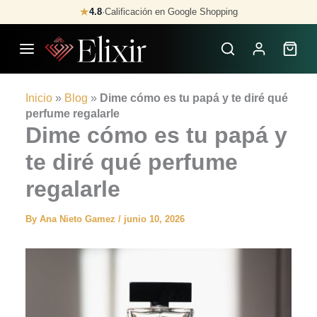
Skip
★
4.8
·
Calificación en Google Shopping
to
content
Inicio
»
Blog
»
Dime cómo es tu papá y te diré qué
perfume regalarle
Dime cómo es tu papá y
te diré qué perfume
regalarle
By
Ana Nieto Gamez
/
junio 10, 2026