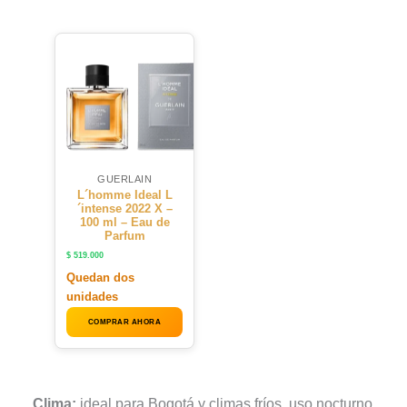
GUERLAIN
L´homme Ideal L
´intense 2022 X –
100 ml – Eau de
Parfum
$
519.000
Quedan dos
unidades
COMPRAR AHORA
Clima:
ideal para Bogotá y climas fríos, uso nocturno