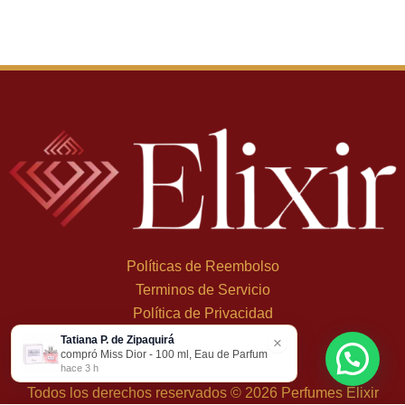
Políticas de Reembolso
Terminos de Servicio
Política de Privacidad
Tatiana P. de Zipaquirá
×
+
57 324 248 8379
compró Miss Dior - 100 ml, Eau de Parfum
Carrera 19 Dbis #1C-43
hace 3 h
Todos los derechos reservados © 2026 Perfumes Elixir