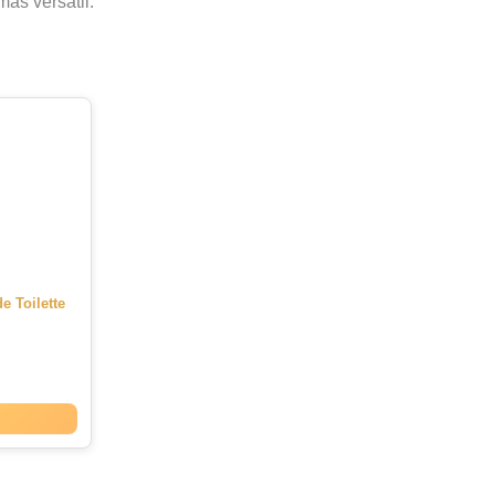
ás versátil.
e Toilette