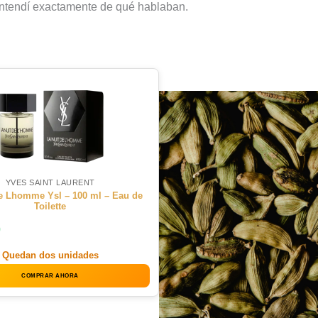
entendí exactamente de qué hablaban.
YVES SAINT LAURENT
De Lhomme Ysl – 100 ml – Eau de
Toilette
0
Quedan dos unidades
COMPRAR AHORA