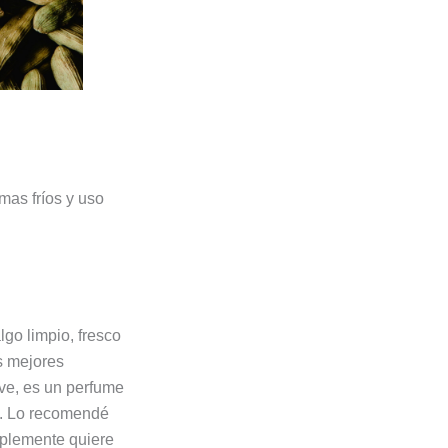
imas fríos y uso
go limpio, fresco
as mejores
ve, es un perfume
o. Lo recomendé
mplemente quiere