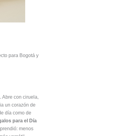
ecto para Bogotá y
. Abre con ciruela,
cia un corazón de
 de día como de
galos para el Día
rprendió: menos