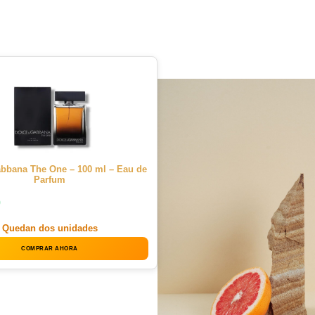
bbana The One – 100 ml – Eau de
Parfum
0
Quedan dos unidades
COMPRAR AHORA