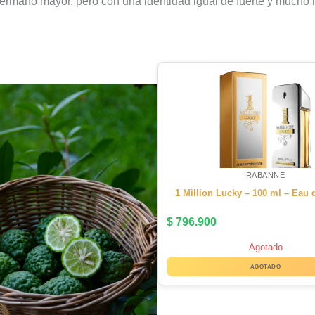
ermano mayor, pero con una identidad igual de fuerte y mucho m
RABANNE
1 Million Lucky – 100 ml – Eau d
$
796.900
Agotado
AGOTADO