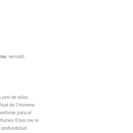
ima:
versátil,
 uno de ellos.
 Nuit de l’Homme
 perfume para el
rfumes Elixir me lo
 profundidad.