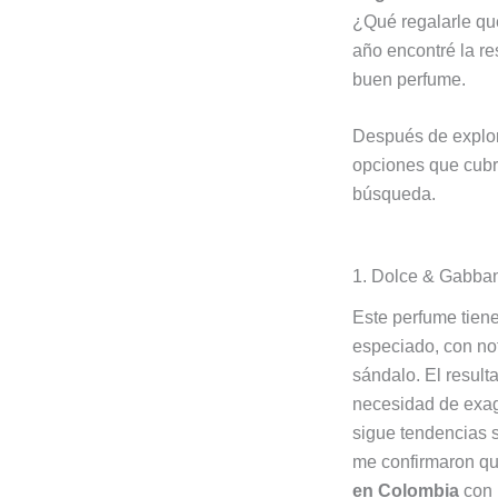
¿Qué regalarle que
año encontré la r
buen perfume.
Después de explora
opciones que cubre
búsqueda.
1. Dolce & Gabban
Este perfume tiene 
especiado, con no
sándalo. El result
necesidad de exage
sigue tendencias s
me confirmaron qu
en Colombia
con u