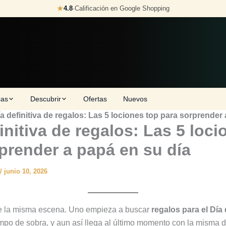
★
4.8
·
Calificación en Google Shopping
cas
Descubrir
Ofertas
Nuevos
a definitiva de regalos: Las 5 lociones top para sorprender
initiva de regalos: Las 5 loci
prender a papá en su día
/
junio 10, 2026
e la misma escena. Uno empieza a buscar
regalos para el Día
mpo de sobra, y aun así llega al último momento con la misma 