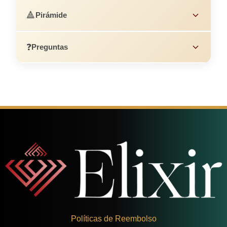
🔺
Pirámide
❓
Preguntas
Políticas de Reembolso