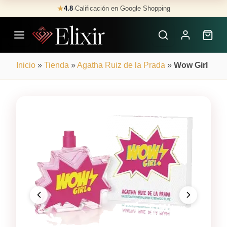
Skip
★
4.8
·
Calificación en Google Shopping
Buscar
to
Perfumes
content
×
Inicio
»
Tienda
»
Agatha Ruiz de la Prada
»
Wow Girl