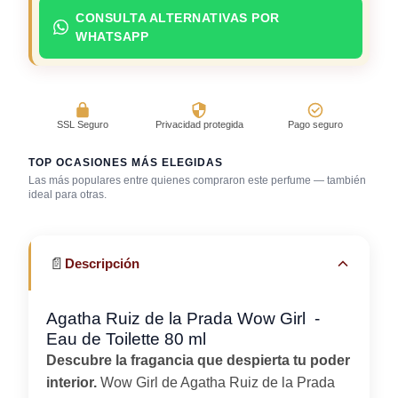
CONSULTA ALTERNATIVAS POR
WHATSAPP
SSL Seguro
Privacidad protegida
Pago seguro
TOP OCASIONES MÁS ELEGIDAS
Las más populares entre quienes compraron este perfume — también
Después de la
Día caluroso /
ideal para otras.
ducha
clima cálido
Uso diario
📄
Descripción
Agatha Ruiz de la Prada Wow Girl -
Eau de Toilette 80 ml
Descubre la fragancia que despierta tu poder
interior.
Wow Girl de Agatha Ruiz de la Prada