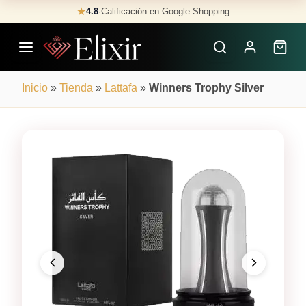
Skip
★
4.8
·
Calificación en Google Shopping
Buscar
to
Perfumes
content
×
Inicio
»
Tienda
»
Lattafa
»
Winners Trophy Silver