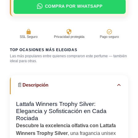
COMPRA POR WHATSAPP
SSL Seguro
Privacidad protegida
Pago seguro
TOP OCASIONES MÁS ELEGIDAS
Las más populares entre quienes compraron este perfume — también
ideal para otras.
Bar / cocteles
Trabajo en oficina
Uso diario
📄
Descripción
Lattafa Winners Trophy Silver:
Elegancia y Sofisticación en Cada
Rociada
Descubre la excelencia olfativa con Lattafa
Winners Trophy Silver
, una fragancia unisex