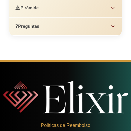
🔺
Pirámide
❓
Preguntas
Políticas de Reembolso