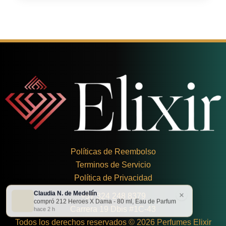
Políticas de Reembolso
Terminos de Servicio
Política de Privacidad
Claudia N. de Medellín
×
+
57 324 248 8379
compró 212 Heroes X Dama - 80 ml, Eau de Parfum
Carrera 19 Dbis #1C-43
hace 2 h
Todos los derechos reservados © 2026 Perfumes Elixir