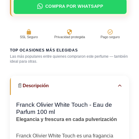
COMPRA POR WHATSAPP
SSL Seguro
Privacidad protegida
Pago seguro
TOP OCASIONES MÁS ELEGIDAS
Las más populares entre quienes compraron este perfume — también
Día caluroso /
ideal para otras.
clima cálido
Trabajo en oficina
Uso diario
📄
Descripción
Franck Olivier White Touch - Eau de
Parfum 100 ml
Elegancia y frescura en cada pulverización
Franck Olivier White Touch es una fragancia