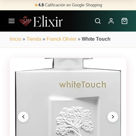
Skip
★
4.8
·
Calificación en Google Shopping
Buscar
to
Perfumes
content
×
Inicio
»
Tienda
»
Franck Olivier
»
White Touch