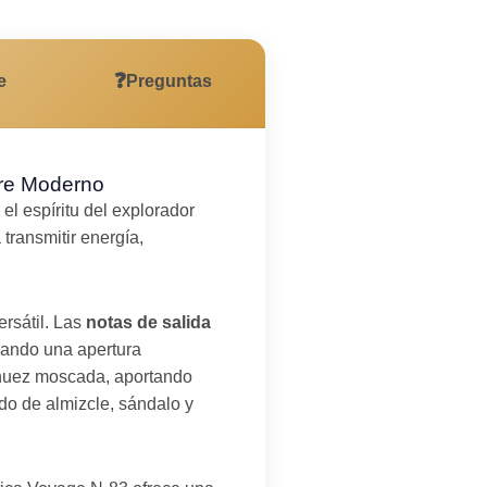
❓
e
Preguntas
bre Moderno
l espíritu del explorador
transmitir energía,
ersátil. Las
notas de salida
eando una apertura
nuez moscada, aportando
do de almizcle, sándalo y