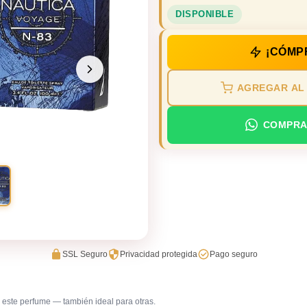
DISPONIBLE
¡CÓMP
AGREGAR AL
COMPRA
SSL Seguro
Privacidad protegida
Pago seguro
este perfume — también ideal para otras.
Errands / vueltas
Gimnasi