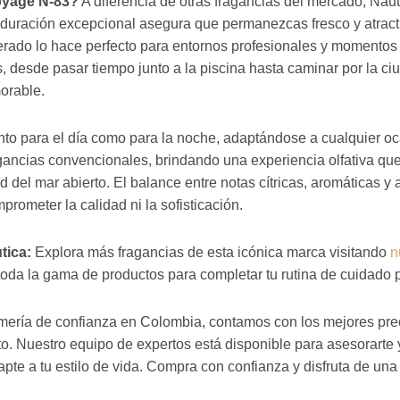
oyage N-83?
A diferencia de otras fragancias del mercado, Nau
 duración excepcional asegura que permanezcas fresco y atractiv
erado lo hace perfecto para entornos profesionales y momentos 
s, desde pasar tiempo junto a la piscina hasta caminar por la 
orable.
anto para el día como para la noche, adaptándose a cualquier oc
ragancias convencionales, brindando una experiencia olfativa qu
d del mar abierto. El balance entre notas cítricas, aromáticas 
rometer la calidad ni la sofisticación.
tica:
Explora más fragancias de esta icónica marca visitando
n
toda la gama de productos para completar tu rutina de cuidado 
umería de confianza en Colombia, contamos con los mejores prec
o. Nuestro equipo de expertos está disponible para asesorarte 
apte a tu estilo de vida. Compra con confianza y disfruta de un