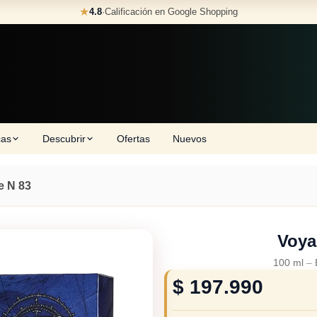
★
4.8
·
Calificación en Google Shopping
cas
Descubrir
Ofertas
Nuevos
e N 83
Voya
100 ml
–
$
197.990