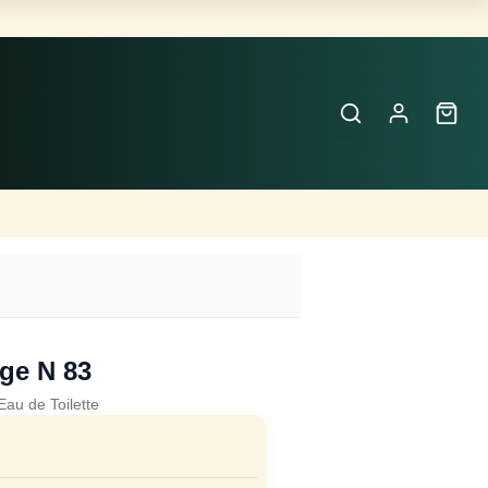
Buscar
Perfumes
×
ge N 83
Eau de Toilette