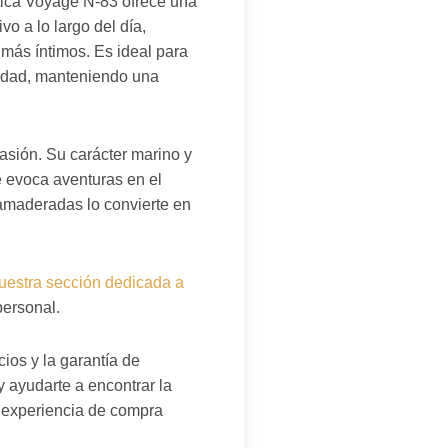
tica Voyage N-83 ofrece una
o a lo largo del día,
más íntimos. Es ideal para
ciudad, manteniendo una
asión. Su carácter marino y
e evoca aventuras en el
y amaderadas lo convierte en
uestra sección dedicada a
personal.
ios y la garantía de
y ayudarte a encontrar la
a experiencia de compra