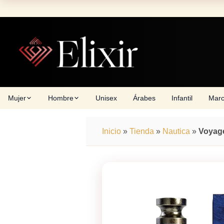
Skip
to
content
Mujer
Hombre
Unisex
Árabes
Infantil
Mar
Inicio
»
Tienda
»
Nautica
»
Voyag