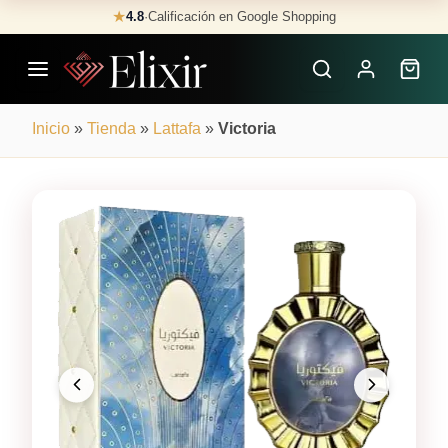
Skip
★
4.8
·
Calificación en Google Shopping
Buscar
to
Perfumes
content
×
Inicio
»
Tienda
»
Lattafa
»
Victoria