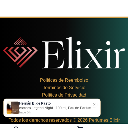
Políticas de Reembolso
Terminos de Servicio
Política de Privacidad
Hernán B. de Pasto
×
+
57 324 248 8379
compró Legend Night - 100 ml, Eau de Parfum
Carrera 19 Dbis #1C-43
hace 5 h
Todos los derechos reservados © 2026 Perfumes Elixir