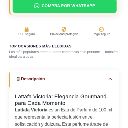
COMPRA POR WHATSAPP
SSL Seguro
Privacidad protegida
Pago seguro
TOP OCASIONES MÁS ELEGIDAS
Las más populares entre quienes compraron este perfume — también
Salida casual de
ideal para otras.
Primera cita
día
Trabajo en oficina
📄
Descripción
Lattafa Victoria: Elegancia Gourmand
para Cada Momento
Lattafa Victoria
es un Eau de Parfum de 100 ml
que representa la perfecta fusión entre
sofisticación y dulzura. Este perfume árabe de