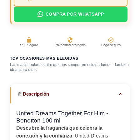
COMPRA POR WHATSAPP
SSL Seguro
Privacidad protegida
Pago seguro
TOP OCASIONES MÁS ELEGIDAS
Las más populares entre quienes compraron este perfume — también
Día caluroso /
ideal para otras.
clima cálido
Trabajo en oficina
Uso diario
📄
Descripción
United Dreams Together For Him -
Benetton 100 ml
Descubre la fragancia que celebra la
conexión y la confianza
. United Dreams