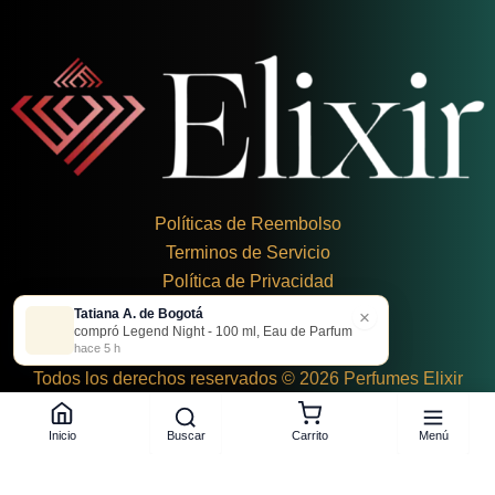
Políticas de Reembolso
Terminos de Servicio
Política de Privacidad
Tatiana A. de Bogotá
×
+
57 324 248 8379
compró Legend Night - 100 ml, Eau de Parfum
Carrera 19 Dbis #1C-43
hace 5 h
Todos los derechos reservados © 2026 Perfumes Elixir
Buscar
Menú
Inicio
Carrito