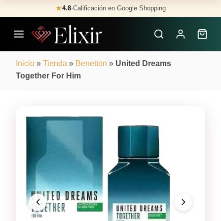
Skip
★
4.8
·
Calificación en Google Shopping
Buscar
to
Perfumes
content
×
Inicio
»
Tienda
»
Benetton
»
United Dreams
Together For Him