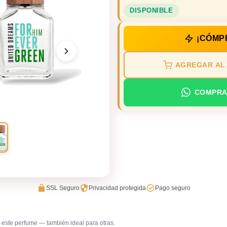
DISPONIBLE
¡CÓMP
AGREGAR AL
COMPRA
SSL Seguro
Privacidad protegida
Pago seguro
este perfume — también ideal para otras.
Trabajo en oficina
Uso diar