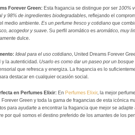
ams Forever Green:
Esta fragancia se distingue por ser
100% v
ral y 98% de ingredientes biodegradables
, reflejando el compro
del medio ambiente.
Es un perfume fresco y cotidiano
que comb
esco, acogedor y suave
. Su perfil aromático es
aromático, muy li
vamente dulce.
mento:
Ideal para el uso cotidiano
, United Dreams Forever Gree
 y la autenticidad.
Usarlo es como dar un paseo por un bosque l
ensorial que refresca y energiza. La fragancia es lo suficienteme
para destacar en cualquier ocasión social.
fecta en Perfumes Elixir:
En
Perfumes Elixir
, la mejor perfu
Forever Green y toda la gama de fragancias de esta icónica ma
tos para ayudarte a encontrar la fragancia que mejor se adapte a
re por qué somos el destino preferido de los amantes de los pe