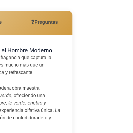
❓
e
Preguntas
ra el Hombre Moderno
fragancia que captura la
l es mucho más que un
ca y refrescante.
adera obra maestra
 verde
, ofreciendo una
bre, té verde, enebro y
xperiencia olfativa única.
La
ón de confort duradero y