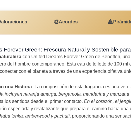
🎨
🔺
Valoraciones
Acordes
Pirámid
 Forever Green: Frescura Natural y Sostenible pa
naturaleza
con United Dreams Forever Green de Benetton, una 
turero del hombre contemporáneo. Esta eau de toilette de 100 m
conectar con el planeta a través de una experiencia olfativa úni
n una Historia:
La composición de esta fragancia es una verd
ida incluyen naranja amarga, bergamota, mandarina y manzana
ta los sentidos desde el primer contacto.
En el corazón, el jengi
n especiada y revitalizante que prepara el camino hacia una e
 haba tonka, amberwood y pachulí
, proporcionando una sensaci