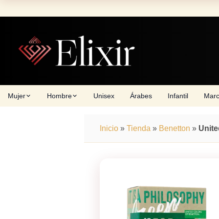
Skip
to
content
Mujer
Hombre
Unisex
Árabes
Infantil
Mar
Inicio
»
Tienda
»
Benetton
»
Unite