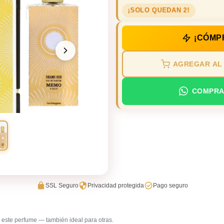
¡SOLO QUEDAN 2!
¡CÓMP
AGREGAR AL
COMPRA
SSL Seguro
Privacidad protegida
Pago seguro
este perfume — también ideal para otras.
Gala / cena de gala
Uso en c