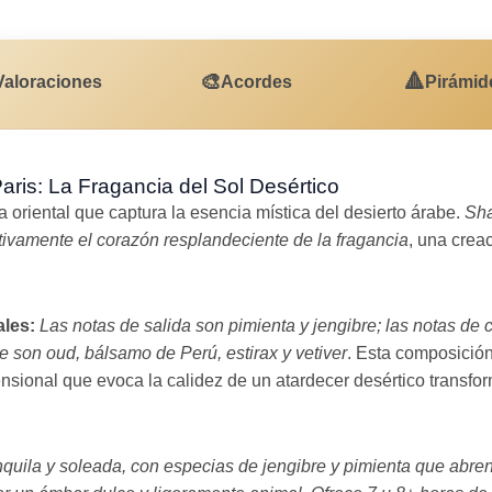
🎨
🔺
Valoraciones
Acordes
Pirámid
is: La Fragancia del Sol Desértico
 oriental que captura la esencia mística del desierto árabe.
Sha
ctivamente el corazón resplandeciente de la fragancia
, una crea
ales:
Las notas de salida son pimienta y jengibre; las notas de c
 son oud, bálsamo de Perú, estirax y vetiver
. Esta composició
ensional que evoca la calidez de un atardecer desértico transf
uila y soleada, con especias de jengibre y pimienta que abren 