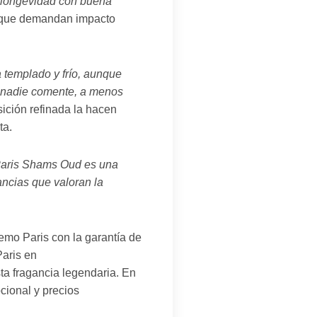
e longevidad con buena
es que demandan impacto
 templado y frío, aunque
e nadie comente, a menos
sición refinada la hacen
ta.
 Paris Shams Oud es una
ncias que valoran la
mo Paris con la garantía de
Paris en
sta fragancia legendaria. En
cional y precios