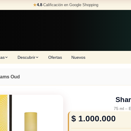
★
4.8
·
Calificación en Google Shopping
cas
Descubrir
Ofertas
Nuevos
ams Oud
Sha
75 ml
–
E
$
1.000.000