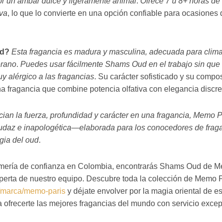
 un ámbar dulce y ligeramente animal
.
Ofrece 7 u 8+ horas d
iva
, lo que lo convierte en una opción confiable para ocasion
ud?
Esta fragancia es madura y masculina, adecuada para clima
erano
.
Puedes usar fácilmente Shams Oud en el trabajo sin qu
y alérgico a las fragancias
. Su carácter sofisticado y su compo
a fragancia que combine potencia olfativa con elegancia discre
ian la fuerza, profundidad y carácter en una fragancia, Memo
daz e inapologética—elaborada para los conocedores de fraga
gia del oud
.
fumería de confianza en Colombia, encontrarás Shams Oud de Me
xperta de nuestro equipo. Descubre toda la colección de Memo 
co/marca/memo-paris
y déjate envolver por la magia oriental de e
 ofrecerte las mejores fragancias del mundo con servicio excep