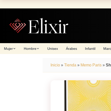
Skip
to
content
Mujer
Hombre
Unisex
Árabes
Infantil
Mar
Inicio
»
Tienda
»
Memo Paris
»
Sh