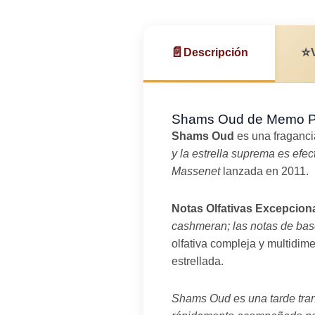
📄
⭐
Descripción
Shams Oud de Memo Par
Shams Oud
es una fragancia
y la estrella suprema es efe
Massenet
lanzada en 2011.
Notas Olfativas Excepcion
cashmeran; las notas de base
olfativa compleja y multidim
estrellada.
Shams Oud es una tarde tranq