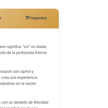
❓
e
Preguntas
ms significa "sol" en árabe,
ción de
la perfumista Alienor
orazón son cipriol y
n crea una experiencia
ormándose en la noche
con un destello de felicidad