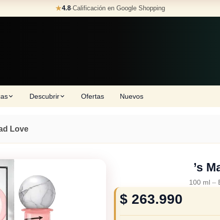
★
4.8
·
Calificación en Google Shopping
cas
Descubrir
Ofertas
Nuevos
Mad Love
’s M
100 ml
–
$
263.990