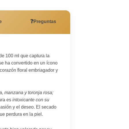
❓
e
Preguntas
de 100 ml que captura la
e ha convertido en un ícono
 corazón floral embriagador y
sa, manzana y toronja rosa;
tura es
intoxicante con su
pasión y el deseo. El secado
e perdura en la piel.