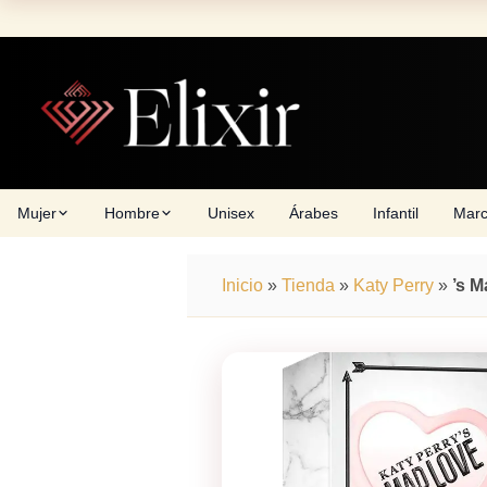
Skip
to
content
Mujer
Hombre
Unisex
Árabes
Infantil
Mar
Inicio
»
Tienda
»
Katy Perry
»
’s 