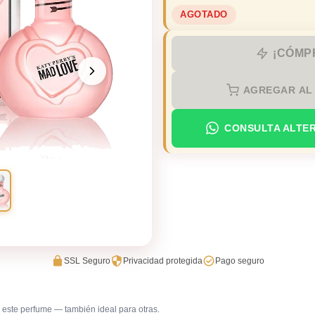
AGOTADO
¡CÓMP
AGREGAR AL
CONSULTA ALTE
SSL Seguro
Privacidad protegida
Pago seguro
este perfume — también ideal para otras.
Salida casual de día
Viaje / v