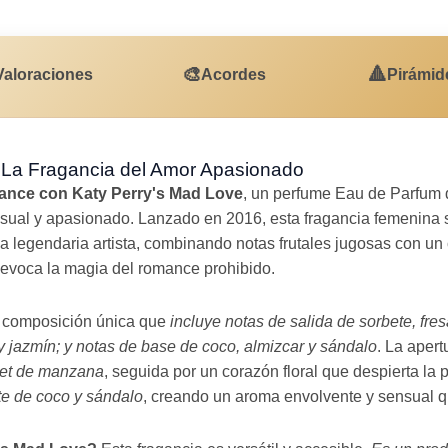
🎨
🔺
Valoraciones
Acordes
Pirámid
 La Fragancia del Amor Apasionado
ance con Katy Perry's Mad Love
, un perfume Eau de Parfum 
sual y apasionado. Lanzado en 2016, esta fragancia femenina s
 la legendaria artista, combinando notas frutales jugosas con un
 evoca la magia del romance prohibido.
u composición única que
incluye notas de salida de sorbete, fre
 jazmín; y notas de base de coco, almizcar y sándalo
. La aper
rbet de manzana
, seguida por un corazón floral que despierta la 
te de coco y sándalo
, creando un aroma envolvente y sensual qu