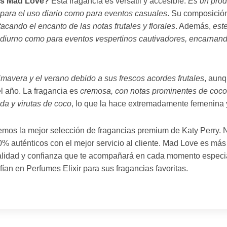
y's Mad Love?
Esta fragancia es versátil y accesible.
Es un prod
o para el uso diario como para eventos casuales
. Su composición
tacando el encanto de las notas frutales y florales
. Además,
est
o diurno como para eventos vespertinos cautivadores, encarnand
imavera y el verano debido a sus frescos acordes frutales
, aunq
l año. La fragancia es
cremosa, con notas prominentes de coco
ida y virutas de coco
, lo que la hace extremadamente femenina 
ecemos la mejor selección de fragancias premium de Katy Perry.
% auténticos con el mejor servicio al cliente. Mad Love es má
ualidad y confianza que te acompañará en cada momento especi
an en Perfumes Elixir para sus fragancias favoritas.