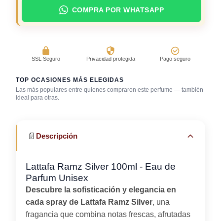
COMPRA POR WHATSAPP
SSL Seguro
Privacidad protegida
Pago seguro
TOP OCASIONES MÁS ELEGIDAS
Las más populares entre quienes compraron este perfume — también
Salida casual de
ideal para otras.
Discoteca / rumba
Primera cita
día
📄
Descripción
Lattafa Ramz Silver 100ml - Eau de
Parfum Unisex
Descubre la sofisticación y elegancia en
cada spray de Lattafa Ramz Silver
, una
fragancia que combina notas frescas, afrutadas