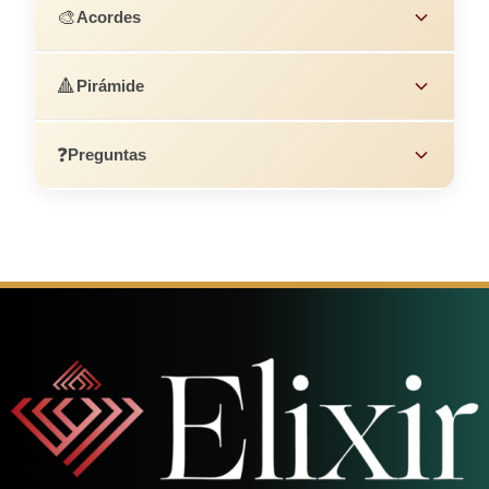
🎨
Acordes
🔺
Pirámide
❓
Preguntas