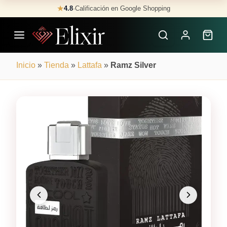
Skip
★
4.8
·
Calificación en Google Shopping
Buscar
to
Perfumes
content
×
Inicio
»
Tienda
»
Lattafa
»
Ramz Silver