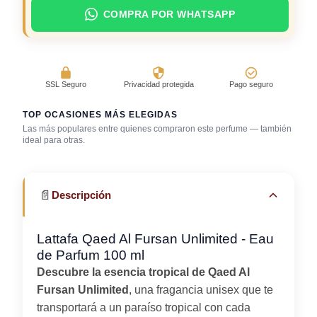
COMPRA POR WHATSAPP
SSL Seguro
Privacidad protegida
Pago seguro
TOP OCASIONES MÁS ELEGIDAS
Las más populares entre quienes compraron este perfume — también
Después de la
Día caluroso /
Salida casual de
ideal para otras.
ducha
clima cálido
día
📄
Descripción
Lattafa Qaed Al Fursan Unlimited - Eau
de Parfum 100 ml
Descubre la esencia tropical de Qaed Al
Fursan Unlimited
, una fragancia unisex que te
transportará a un paraíso tropical con cada