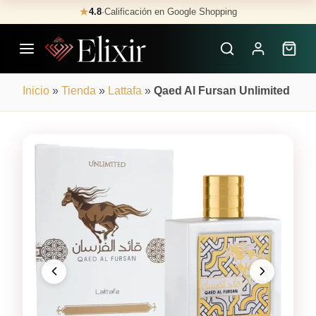
Skip
★
4.8
·
Calificación en Google Shopping
Buscar
to
Perfumes
content
×
Inicio
»
Tienda
»
Lattafa
»
Qaed Al Fursan Unlimited