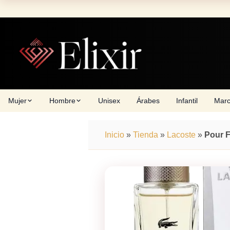
Skip
to
content
Mujer
Hombre
Unisex
Árabes
Infantil
Mar
Inicio
»
Tienda
»
Lacoste
»
Pour 