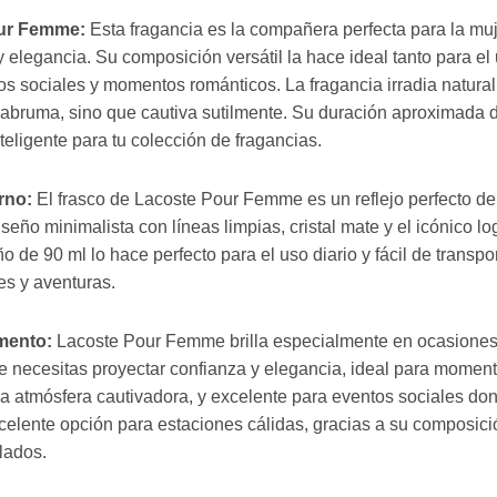
our Femme:
Esta fragancia es la compañera perfecta para la mu
 elegancia. Su composición versátil la hace ideal tanto para e
s sociales y momentos románticos. La fragancia irradia natural
abruma, sino que cautiva sutilmente. Su duración aproximada de
teligente para tu colección de fragancias.
rno:
El frasco de Lacoste Pour Femme es un reflejo perfecto de
iseño minimalista con líneas limpias, cristal mate y el icónico 
de 90 ml lo hace perfecto para el uso diario y fácil de transpor
es y aventuras.
mento:
Lacoste Pour Femme brilla especialmente en ocasiones 
e necesitas proyectar confianza y elegancia, ideal para momen
a atmósfera cautivadora, y excelente para eventos sociales dond
elente opción para estaciones cálidas, gracias a su composici
lados.