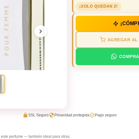
¡SOLO QUEDAN 2!
¡CÓMP
AGREGAR AL
COMPRA
SSL Seguro
Privacidad protegida
Pago seguro
este perfume — también ideal para otras.
Trabajo en oficina
Uso diar