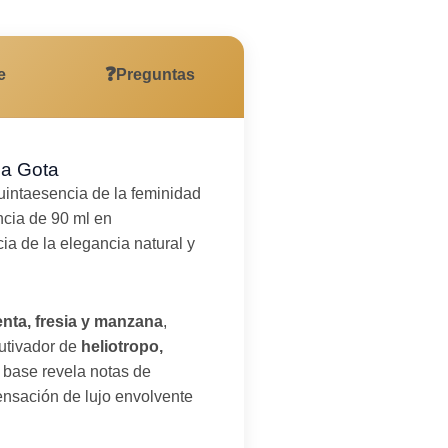
❓
e
Preguntas
da Gota
uintaesencia de la feminidad
ncia de 90 ml en
a de la elegancia natural y
enta, fresia y manzana
,
autivador de
heliotropo,
 base revela notas de
ensación de lujo envolvente