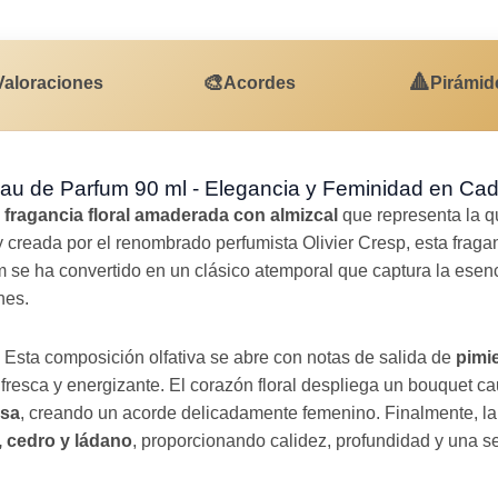
🎨
🔺
Valoraciones
Acordes
Pirámid
u de Parfum 90 ml - Elegancia y Feminidad en Ca
a
fragancia floral amaderada con almizcal
que representa la q
creada por el renombrado perfumista Olivier Cresp, esta fraga
se ha convertido en un clásico atemporal que captura la esenci
nes.
Esta composición olfativa se abre con notas de salida de
pimi
resca y energizante. El corazón floral despliega un bouquet c
osa
, creando un acorde delicadamente femenino. Finalmente, la
, cedro y ládano
, proporcionando calidez, profundidad y una s