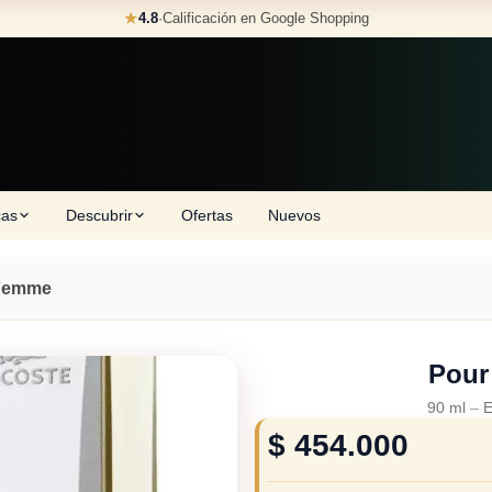
★
4.8
·
Calificación en Google Shopping
cas
Descubrir
Ofertas
Nuevos
Femme
Pour
90 ml
–
E
$
454.000