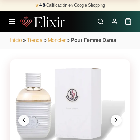
Skip
★
4.8
·
Calificación en Google Shopping
Buscar
to
Perfumes
content
×
Inicio
»
Tienda
»
Moncler
»
Pour Femme Dama