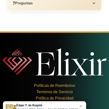
❓
Preguntas
Políticas de Reembolso
Terminos de Servicio
Política de Privacidad
Édgar F. de Bogotá
×
+
57 324 248 8379