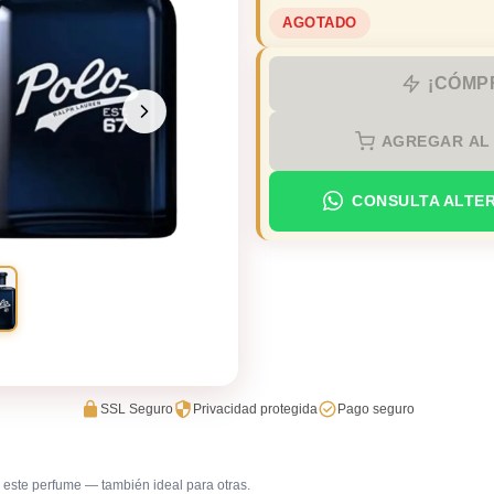
AGOTADO
¡CÓMP
AGREGAR AL
CONSULTA ALTE
SSL Seguro
Privacidad protegida
Pago seguro
este perfume — también ideal para otras.
Trabajo en oficina
Uso diar