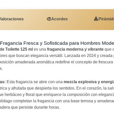
🎨
🔺
Valoraciones
Acordes
Pirámid
 Fragancia Fresca y Sofisticada para Hombres Mod
e Toilette 125 ml
es una
fragancia moderna y vibrante
que c
bres que buscan elegancia versátil. Lanzada en 2024 y creada 
osición amaderada aromática redefine el concepto de frescura
a.
as:
Esta fragancia se abre con una
mezcla explosiva y energi
trica y afrutada que despierta los sentidos. En el corazón, la salv
que herbáceo y floral que enriquece la composición con eleganci
 Solidago completan la fragancia con una base terrosa y amader
adera que persiste durante horas.