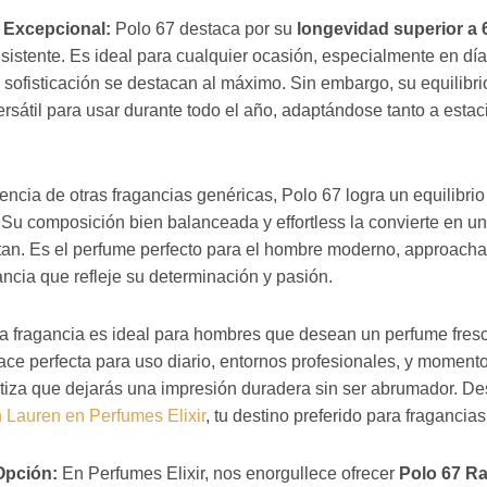
 Excepcional:
Polo 67 destaca por su
longevidad superior a 
istente. Es ideal para cualquier ocasión, especialmente en día
sofisticación se destacan al máximo. Sin embargo, su equilibrio 
sátil para usar durante todo el año, adaptándose tanto a esta
rencia de otras fragancias genéricas, Polo 67 logra un equilibri
 Su composición bien balanceada y effortless la convierte en un
tan. Es el perfume perfecto para el hombre moderno, approachab
ncia que refleje su determinación y pasión.
a fragancia es ideal para hombres que desean un perfume fresco
hace perfecta para uso diario, entornos profesionales, y momento
ntiza que dejarás una impresión duradera sin ser abrumador. D
 Lauren en Perfumes Elixir
, tu destino preferido para fraganci
 Opción:
En Perfumes Elixir, nos enorgullece ofrecer
Polo 67 R