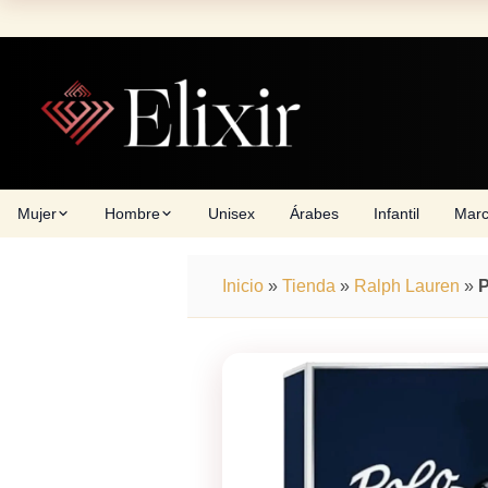
Skip
to
content
Mujer
Hombre
Unisex
Árabes
Infantil
Mar
Inicio
»
Tienda
»
Ralph Lauren
»
P