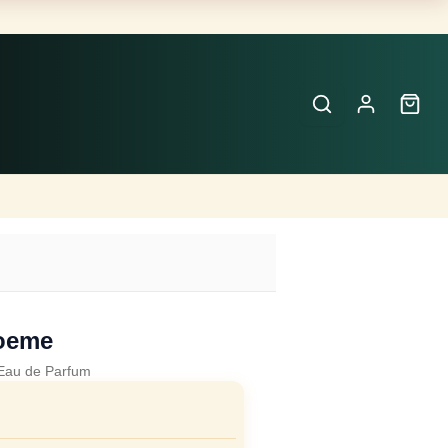
Buscar
Perfumes
×
oeme
Eau de Parfum