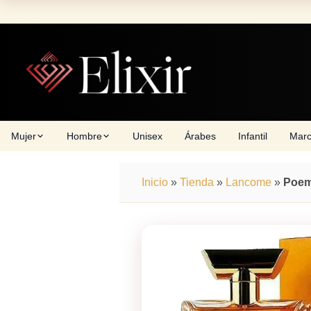
Skip
to
content
Mujer
Hombre
Unisex
Árabes
Infantil
Mar
Inicio
»
Tienda
»
Lancome
»
Poe