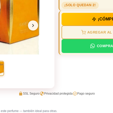
¡SOLO QUEDAN 2!
¡CÓMP
AGREGAR AL
COMPRA
SSL Seguro
Privacidad protegida
Pago seguro
este perfume — también ideal para otras.
Gala / cena de gala
Reunione