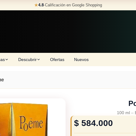
★
4.8
·
Calificación en Google Shopping
cas
Descubrir
Ofertas
Nuevos
me
P
100 ml
–
$
584.000