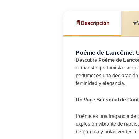
📄
⭐
Descripción
Poême de Lancôme: Un
Descubre
Poème de Lanc
el maestro perfumista Jacqu
perfume: es una declaración 
feminidad y elegancia.
Un Viaje Sensorial de Cont
Poème es una fragancia de co
explosión vibrante de narcis
bergamota y notas verdes, cr