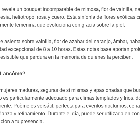
o
revela un bouquet incomparable de mimosa, flor de vainilla, nar
resia, heliotropo, rosa y cuero. Esta sinfonía de flores exóticas
mente femenina que evoluciona con gracia sobre la piel.
e asienta sobre vainilla, flor de azahar del naranjo, ámbar, haba
ad excepcional de 8 a 10 horas. Estas notas base aportan prof
resistible que perdura en la memoria de quienes la perciben.
e Lancôme?
a mujeres maduras, seguras de sí mismas y apasionadas que bu
tivo es particularmente adecuado para climas templados y fríos, d
ente. Poème es versátil: perfecta para eventos nocturnos, cen
anza y refinamiento. Durante el día, puede ser utilizada en con
ción a tu presencia.