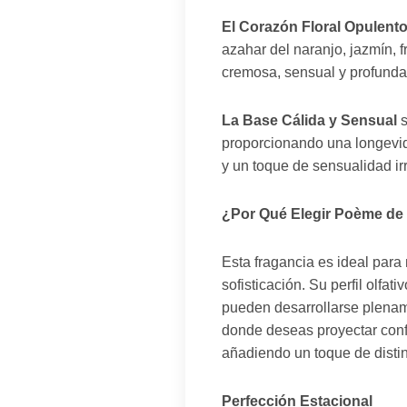
El Corazón Floral Opulent
azahar del naranjo, jazmín, f
cremosa, sensual y profunda
La Base Cálida y Sensual
s
proporcionando una longevid
y un toque de sensualidad ir
¿Por Qué Elegir Poème d
Esta fragancia es ideal par
sofisticación. Su perfil olfa
pueden desarrollarse plenam
donde deseas proyectar confi
añadiendo un toque de distin
Perfección Estacional