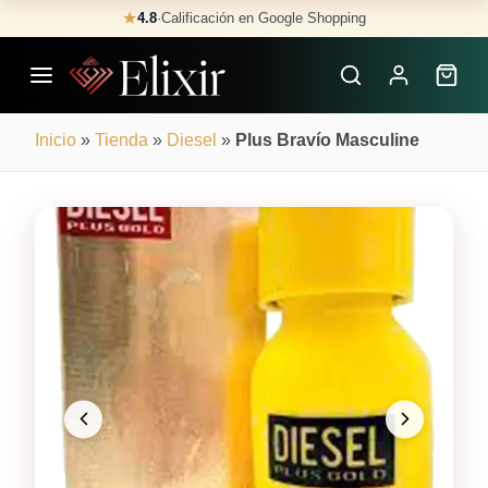
Skip
★
4.8
·
Calificación en Google Shopping
Buscar
to
Perfumes
content
×
Inicio
»
Tienda
»
Diesel
»
Plus Bravío Masculine