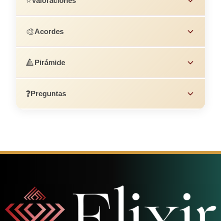
⭐
Valoraciones
🎨
Acordes
🔺
Pirámide
❓
Preguntas