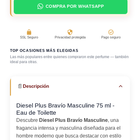
COMPRA POR WHATSAPP
SSL Seguro
Privacidad protegida
Pago seguro
TOP OCASIONES MÁS ELEGIDAS
Las más populares entre quienes compraron este perfume — también
Después de la
ideal para otras.
ducha
Gimnasio
Uso diario
📄
Descripción
Diesel Plus Bravío Masculine 75 ml -
Eau de Toilette
Descubre
Diesel Plus Bravío Masculine
, una
fragancia intensa y masculina diseñada para el
hombre moderno que busca destacar con estilo