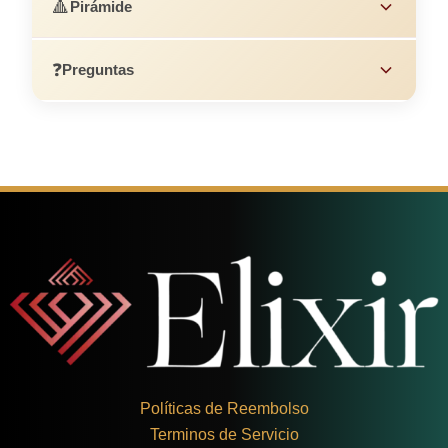
🔺
Pirámide
❓
Preguntas
Políticas de Reembolso
Terminos de Servicio