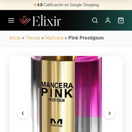
Skip
★
4.8
·
Calificación en Google Shopping
Buscar
to
Perfumes
content
×
Inicio
»
Tienda
»
Mancera
»
Pink Prestigium