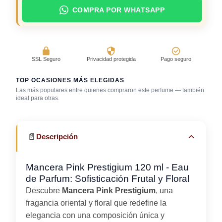
COMPRA POR WHATSAPP
SSL Seguro
Privacidad protegida
Pago seguro
TOP OCASIONES MÁS ELEGIDAS
Las más populares entre quienes compraron este perfume — también
Salida casual de
ideal para otras.
Bar / cocteles
Fragancia de firma
día
📄
Descripción
Mancera Pink Prestigium 120 ml - Eau
de Parfum: Sofisticación Frutal y Floral
Descubre
Mancera Pink Prestigium
, una
fragancia oriental y floral que redefine la
elegancia con una composición única y