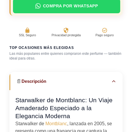
COMPRA POR WHATSAPP
SSL Seguro
Privacidad protegida
Pago seguro
TOP OCASIONES MÁS ELEGIDAS
Las más populares entre quienes compraron este perfume — también
Después de la
Día caluroso /
ideal para otras.
ducha
clima cálido
Trabajo en oficina
📄
Descripción
Starwalker de Montblanc: Un Viaje
Amaderado Especiado a la
Elegancia Moderna
Starwalker de
Montblanc
, lanzada en 2005, se
presenta como una fragancia que captura la