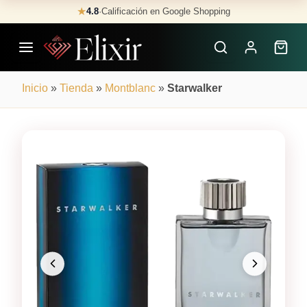
Skip
★
4.8
·
Calificación en Google Shopping
Buscar
to
Perfumes
content
×
Inicio
»
Tienda
»
Montblanc
»
Starwalker