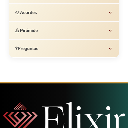
🎨
Acordes
🔺
Pirámide
❓
Preguntas