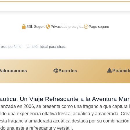
SSL Seguro
Privacidad protegida
Pago seguro
este perfume — también ideal para otras.
Gimnasio
Uso diar
🎨
🔺
Valoraciones
Acordes
Pirámid
utica: Un Viaje Refrescante a la Aventura Mar
 lanzada en 2006, se presenta como una fragancia que captura la
endo una experiencia olfativa fresca, acuática y amaderada. Crea
esta fragancia amaderada acuática destaca por su combinación d
o una estela refrescante y versátil.