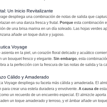
al: Un Inicio Revitalizante
oyage despliega una combinación de notas de salida que captur
lazan en una danza fresca y frutal.
Porque
esta combinación es
ión de una brisa marina en un día soleado. Las hojas verdes a
anzana añade un toque dulce y jugoso.
autica Voyage
asienta en la piel, un corazón floral delicado y acuático comien
n un bouquet fresco y elegante.
Sin embargo
, esta combinación
ra a la perfección con la frescura de las notas de salida y la c
razo Cálido y Amaderado
ca Voyage despliega su faceta más cálida y amaderada. El almi
n para crear una estela duradera y envolvente.
A causa de
esta
como un recuerdo de un encuentro especial. El almizcle aporta 
ñaden un toque amaderado y terroso, y el ámbar añade un toque 