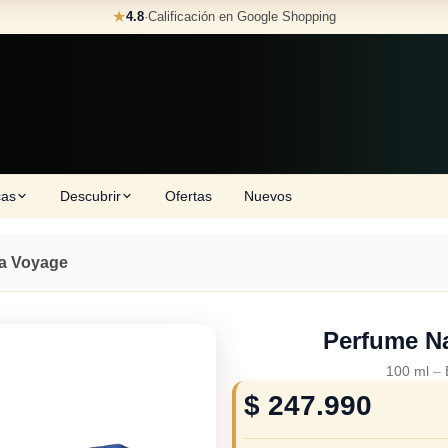
★
4.8
·
Calificación en Google Shopping
cas
Descubrir
Ofertas
Nuevos
a Voyage
Perfume N
100 ml
–
$
247.990