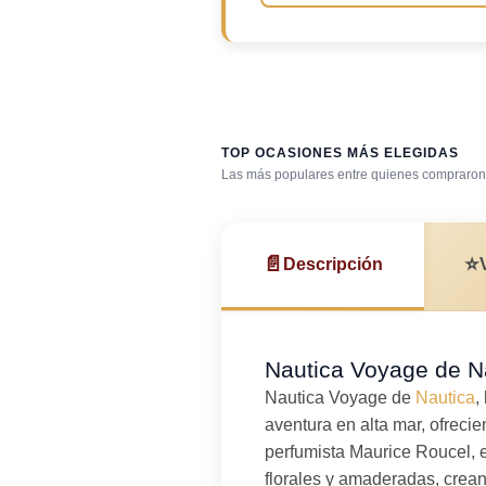
TOP OCASIONES MÁS ELEGIDAS
Las más populares entre quienes compraron 
Después de la ducha
📄
⭐
Descripción
Nautica Voyage de Na
Nautica Voyage de
Nautica
,
aventura en alta mar, ofreci
perfumista Maurice Roucel, 
florales y amaderadas, creand