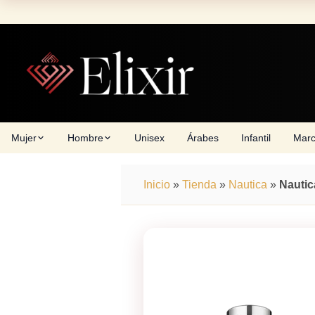
Skip
to
content
Mujer
Hombre
Unisex
Árabes
Infantil
Mar
Inicio
»
Tienda
»
Nautica
»
Nautic