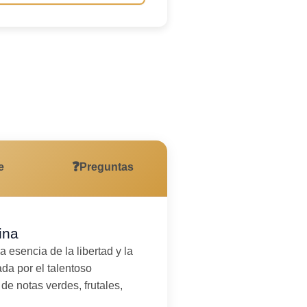
io
❓
e
Preguntas
ina
 esencia de la libertad y la
da por el talentoso
e notas verdes, frutales,