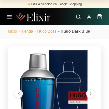
Skip
★
4.8
·
Calificación en Google Shopping
Buscar
to
Perfumes
content
×
Inicio
»
Tienda
»
Hugo Boss
»
Hugo Dark Blue