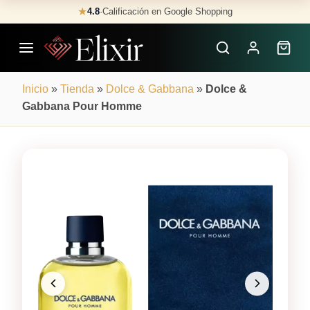
Skip
★
4.8
·
Calificación en Google Shopping
Buscar
to
Perfumes
content
×
Inicio
»
Tienda
»
Dolce & Gabbana
»
Dolce &
Gabbana Pour Homme