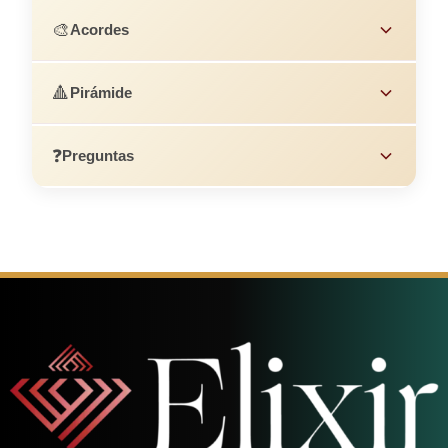
🎨
Acordes
🔺
Pirámide
❓
Preguntas