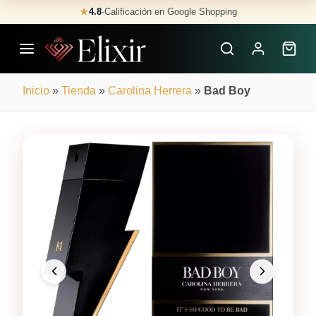
Skip
★
4.8
·
Calificación en Google Shopping
Buscar
to
Perfumes
content
×
Inicio
»
Tienda
»
Carolina Herrera
»
Bad Boy