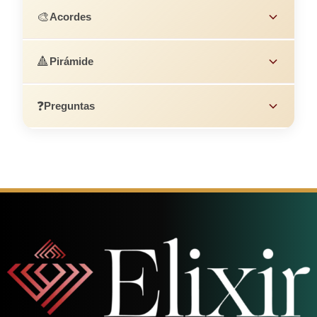
🎨
Acordes
🔺
Pirámide
❓
Preguntas