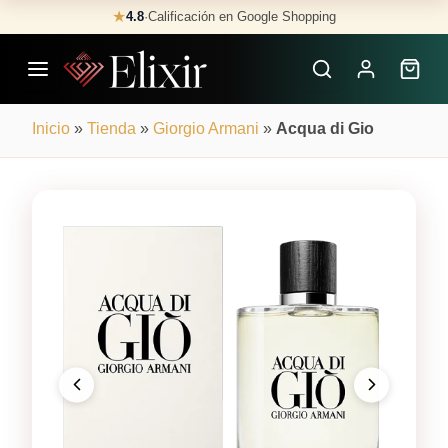
Skip
★
4.8
·
Calificación en Google Shopping
Buscar
to
Perfumes
content
×
Inicio
»
Tienda
»
Giorgio Armani
»
Acqua di Gio