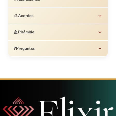
🎨
Acordes
🔺
Pirámide
❓
Preguntas