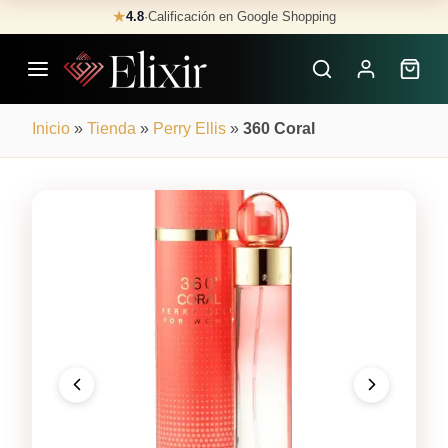
Skip
★
4.8
·
Calificación en Google Shopping
Buscar
to
Perfumes
content
×
Inicio
»
Tienda
»
Perry Ellis
»
360 Coral