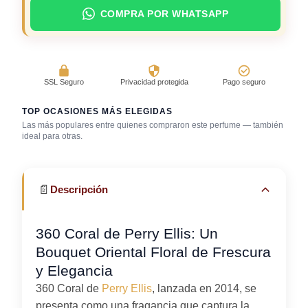
COMPRA POR WHATSAPP
SSL Seguro
Privacidad protegida
Pago seguro
TOP OCASIONES MÁS ELEGIDAS
Las más populares entre quienes compraron este perfume — también
Día caluroso /
ideal para otras.
clima cálido
Trabajo en oficina
Uso diario
📄
Descripción
360 Coral de Perry Ellis: Un
Bouquet Oriental Floral de Frescura
y Elegancia
360 Coral de
Perry Ellis
, lanzada en 2014, se
presenta como una fragancia que captura la