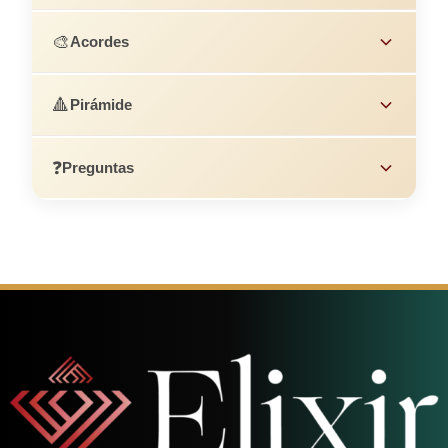
🎨
Acordes
🔺
Pirámide
❓
Preguntas