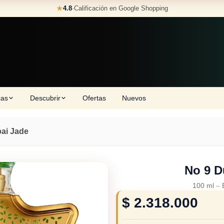
★
4.8
·
Calificación en Google Shopping
cas
Descubrir
Ofertas
Nuevos
ai Jade
No 9 D
100 ml
–
$
2.318.000