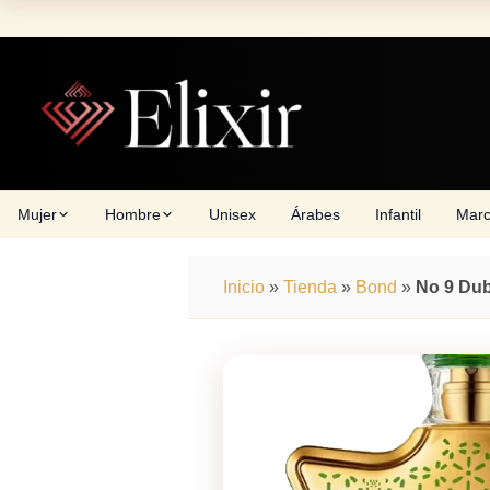
Skip
to
content
Mujer
Hombre
Unisex
Árabes
Infantil
Mar
Inicio
»
Tienda
»
Bond
»
No 9 Dub