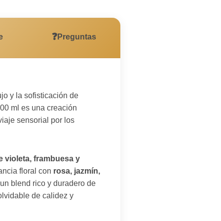
❓
e
Preguntas
jo y la sofisticación de
100 ml es una creación
aje sensorial por los
e violeta, frambuesa y
ancia floral con
rosa, jazmín,
 un blend rico y duradero de
olvidable de calidez y