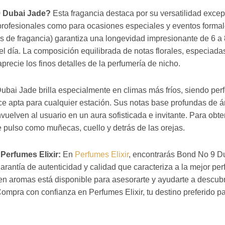
9 Dubai Jade?
Esta fragancia destaca por su versatilidad excep
 profesionales como para ocasiones especiales y eventos forma
s de fragancia) garantiza una longevidad impresionante de 6 a
el día. La composición equilibrada de notas florales, especiad
precie los finos detalles de la perfumería de nicho.
ubai Jade brilla especialmente en climas más fríos, siendo perf
ace apta para cualquier estación. Sus notas base profundas de 
vuelven al usuario en un aura sofisticada e invitante. Para obte
pulso como muñecas, cuello y detrás de las orejas.
Perfumes Elixir:
En
Perfumes Elixir
, encontrarás Bond No 9 Du
rantía de autenticidad y calidad que caracteriza a la mejor pe
en aromas está disponible para asesorarte y ayudarte a descubr
Compra con confianza en Perfumes Elixir, tu destino preferido pa