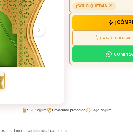
¡SOLO QUEDAN 2!
¡CÓMP
AGREGAR AL
COMPRA
SSL Seguro
Privacidad protegida
Pago seguro
este perfume — también ideal para otras.
Gala / cena de gala
Reunione