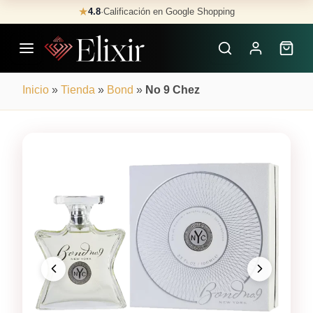
Skip
★
4.8
·
Calificación en Google Shopping
Buscar
to
Perfumes
content
×
Inicio
»
Tienda
»
Bond
»
No 9 Chez