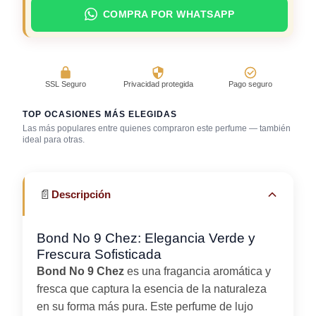
COMPRA POR WHATSAPP
SSL Seguro
Privacidad protegida
Pago seguro
TOP OCASIONES MÁS ELEGIDAS
Las más populares entre quienes compraron este perfume — también
Día caluroso /
ideal para otras.
clima cálido
Trabajo en oficina
Uso diario
📄
Descripción
Bond No 9 Chez: Elegancia Verde y
Frescura Sofisticada
Bond No 9 Chez
es una fragancia aromática y
fresca que captura la esencia de la naturaleza
en su forma más pura. Este perfume de lujo