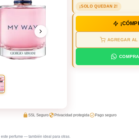
¡SOLO QUEDAN 2!
¡CÓMP
AGREGAR AL
COMPRA
SSL Seguro
Privacidad protegida
Pago seguro
este perfume — también ideal para otras.
Salida casual de día
Trabajo e