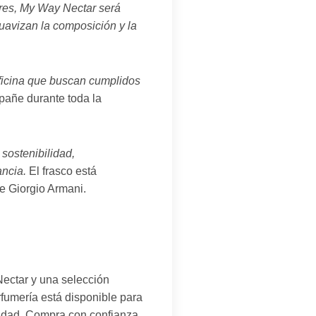
res, My Way Nectar será
suavizan la composición y la
oficina que buscan cumplidos
pañe durante toda la
sostenibilidad,
ancia.
El frasco está
de Giorgio Armani.
Nectar y una selección
rfumería está disponible para
alidad. Compra con confianza