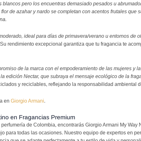
es blancos pero los encuentras demasiado pesados u abrumado
de flor de azahar y nardo se completan con acentos frutales que 
na.
 moderado, ideal para días de primavera/verano u entornos de 
Su rendimiento excepcional garantiza que tu fragancia te acom
promiso de la marca con el empoderamiento de las mujeres y la 
 la edición Nectar, que subraya el mensaje ecológico de la frag
iclados y reciclables, reflejando la responsabilidad ambiental 
ca en
Giorgio Armani
.
stino en Fragancias Premium
or perfumería de Colombia, encontrarás Giorgio Armani My Way 
ujo para todas las ocasiones. Nuestro equipo de expertos en pe
ancia que se adapte perfectamente a tu estilo de vida y person