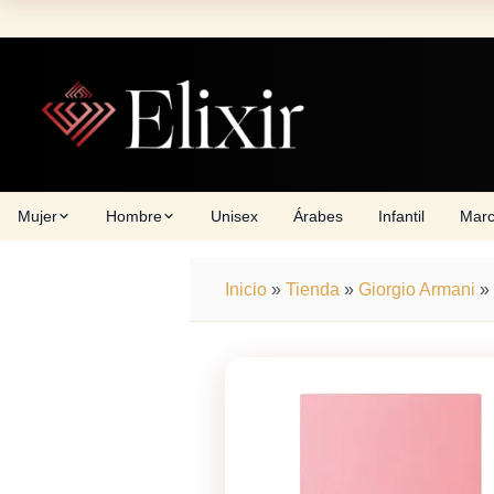
Skip
to
content
Mujer
Hombre
Unisex
Árabes
Infantil
Mar
Inicio
»
Tienda
»
Giorgio Armani
»