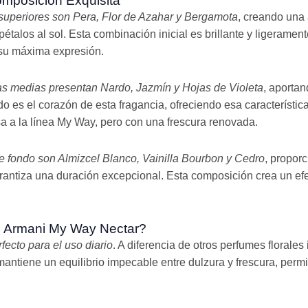
omposición Exquisita
superiores son Pera, Flor de Azahar y Bergamota
, creando una 
étalos al sol. Esta combinación inicial es brillante y ligerament
 su máxima expresión.
as medias presentan Nardo, Jazmín y Hojas de Violeta
, aportan
rdo es el corazón de esta fragancia, ofreciendo esa característi
a la línea My Way, pero con una frescura renovada.
e fondo son Almizcel Blanco, Vainilla Bourbon y Cedro
, propor
rantiza una duración excepcional. Esta composición crea un ef
o Armani My Way Nectar?
fecto para el uso diario
. A diferencia de otros perfumes florale
ntiene un equilibrio impecable entre dulzura y frescura, permi