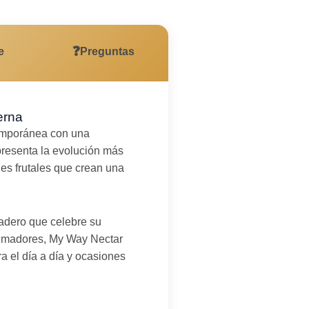
❓
e
Preguntas
erna
temporánea con una
presenta la evolución más
ues frutales que crean una
radero que celebre su
brumadores, My Way Nectar
ra el día a día y ocasiones