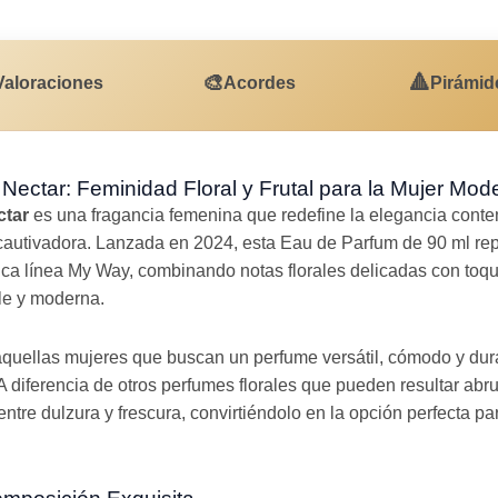
🎨
🔺
Valoraciones
Acordes
Pirámid
Nectar: Feminidad Floral y Frutal para la Mujer Mod
ctar
es una fragancia femenina que redefine la elegancia con
y cautivadora. Lanzada en 2024, esta Eau de Parfum de 90 ml re
nica línea My Way, combinando notas florales delicadas con toq
ble y moderna.
 aquellas mujeres que buscan un perfume versátil, cómodo y du
A diferencia de otros perfumes florales que pueden resultar a
 entre dulzura y frescura, convirtiéndolo en la opción perfecta pa