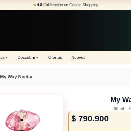
★
4.8
·
Calificación en Google Shopping
cas
Descubrir
Ofertas
Nuevos
My Way Nectar
My Wa
90 ml
–
E
$
790.900