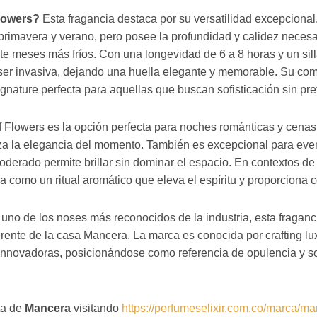
lowers?
Esta fragancia destaca por su versatilidad excepcional
 primavera y verano, pero posee la profundidad y calidez necesar
te meses más fríos. Con una longevidad de 6 a 8 horas y un si
ser invasiva, dejando una huella elegante y memorable. Su co
ignature perfecta para aquellas que buscan sofisticación sin pr
Flowers es la opción perfecta para noches románticas y cenas
alza la elegancia del momento. También es excepcional para eve
oderado permite brillar sin dominar el espacio. En contextos de
a como un ritual aromático que eleva el espíritu y proporciona co
, uno de los noses más reconocidos de la industria, esta fragan
rente de la casa Mancera. La marca es conocida por crafting lu
innovadoras, posicionándose como referencia de opulencia y so
ta de
Mancera
visitando
https://perfumeselixir.com.co/marca/m