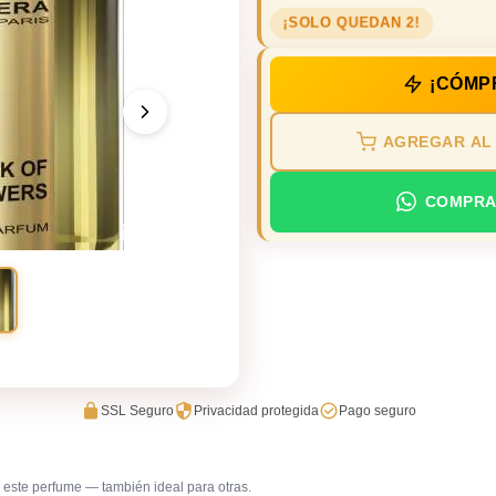
¡SOLO QUEDAN 2!
¡CÓMP
AGREGAR AL
COMPRA
SSL Seguro
Privacidad protegida
Pago seguro
este perfume — también ideal para otras.
Trabajo en oficina
Uso diar