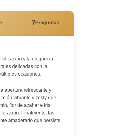
❓
e
Preguntas
fisticación y la elegancia
rales delicadas con la
múltiples ocasiones.
 apertura refrescante y
cción vibrante y zesty que
n, flor de azahar e iris,
loración. Finalmente, las
ente amaderado que persiste