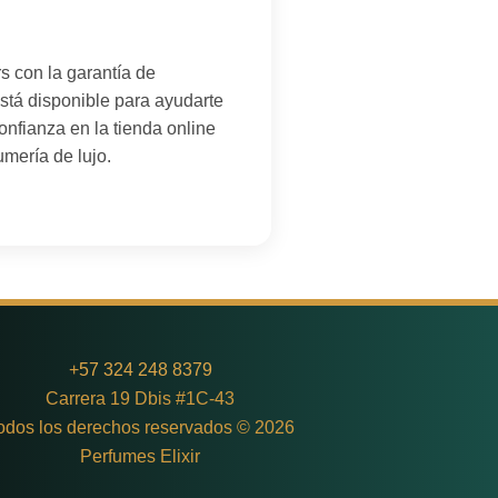
s con la garantía de
stá disponible para ayudarte
onfianza en la tienda online
umería de lujo.
+
57 324 248 8379
Carrera 19 Dbis #1C-43
odos los derechos reservados © 2026
Perfumes Elixir