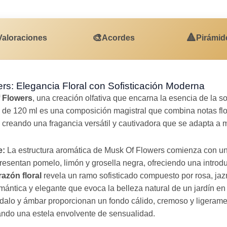
🎨
🔺
Valoraciones
Acordes
Pirámid
s: Elegancia Floral con Sofisticación Moderna
 Flowers
, una creación olfativa que encarna la esencia de la so
 de 120 ml es una composición magistral que combina notas flo
, creando una fragancia versátil y cautivadora que se adapta a 
e:
La estructura aromática de Musk Of Flowers comienza con una
resentan pomelo, limón y grosella negra, ofreciendo una introdu
razón floral
revela un ramo sofisticado compuesto por rosa, jazmí
ntica y elegante que evoca la belleza natural de un jardín en f
dalo y ámbar proporcionan un fondo cálido, cremoso y ligeram
jando una estela envolvente de sensualidad.