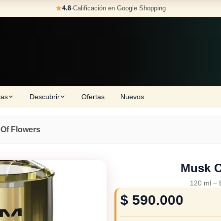
★
4.8
·
Calificación en Google Shopping
cas
Descubrir
Ofertas
Nuevos
Of Flowers
Musk O
120 ml
–
$
590.000