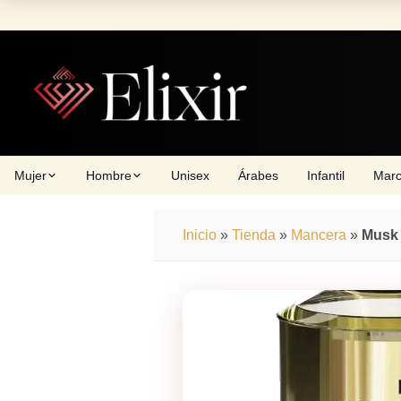
Skip
to
content
Mujer
Hombre
Unisex
Árabes
Infantil
Mar
Inicio
»
Tienda
»
Mancera
»
Musk 