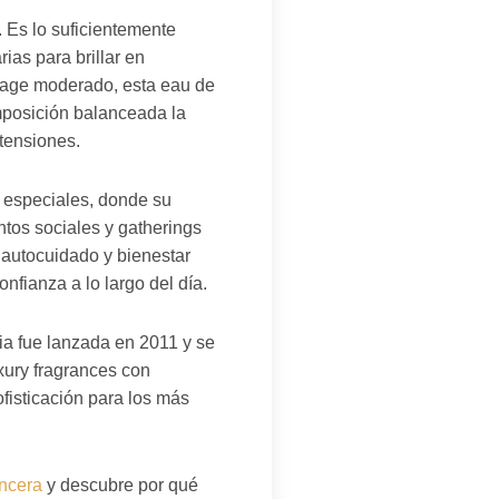
. Es lo suficientemente
ias para brillar en
llage moderado, esta eau de
mposición balanceada la
etensiones.
 especiales, donde su
ntos sociales y gatherings
 autocuidado y bienestar
nfianza a lo largo del día.
cia fue lanzada en 2011 y se
xury fragrances con
fisticación para los más
ancera
y descubre por qué