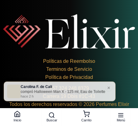
Políticas de Reembolso
Terminos de Servicio
Política de Privacidad
Carolina F. de Cali
×
+
57 324 248 8379
compró Halloween Man X - 125 ml, Eau de Toilette
Carrera 19 Dbis #1C-43
hace 2 h
Todos los derechos reservados © 2026 Perfumes Elixir
Buscar
Menú
Inicio
Carrito