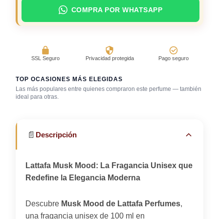
COMPRA POR WHATSAPP
SSL Seguro
Privacidad protegida
Pago seguro
TOP OCASIONES MÁS ELEGIDAS
Las más populares entre quienes compraron este perfume — también
Después de la
ideal para otras.
ducha
Trabajo en oficina
Uso diario
📄
Descripción
Lattafa Musk Mood: La Fragancia Unisex que
Redefine la Elegancia Moderna
Descubre
Musk Mood de Lattafa Perfumes
,
una fragancia unisex de 100 ml en