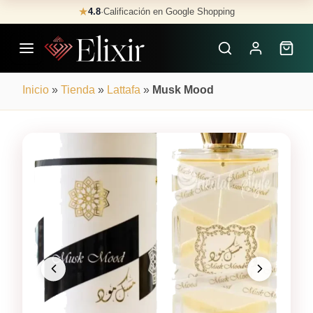
Skip
★
4.8
·
Calificación en Google Shopping
Buscar
to
Perfumes
content
×
Inicio
»
Tienda
»
Lattafa
»
Musk Mood