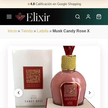
Skip
★
4.8
·
Calificación en Google Shopping
Buscar
to
Perfumes
content
×
Inicio
»
Tienda
»
Lattafa
»
Musk Candy Rose X