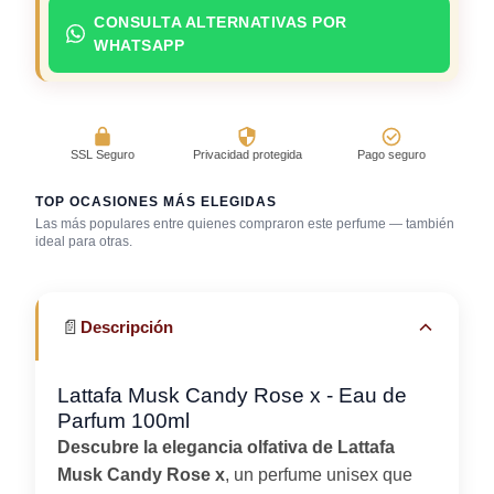
CONSULTA ALTERNATIVAS POR
WHATSAPP
SSL Seguro
Privacidad protegida
Pago seguro
TOP OCASIONES MÁS ELEGIDAS
Las más populares entre quienes compraron este perfume — también
Día caluroso /
ideal para otras.
clima cálido
Trabajo en oficina
Uso diario
📄
Descripción
Lattafa Musk Candy Rose x - Eau de
Parfum 100ml
Descubre la elegancia olfativa de Lattafa
Musk Candy Rose x
, un perfume unisex que