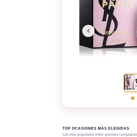
TOP OCASIONES MÁS ELEGIDAS
Las más populares entre quienes compraron 
Bar / cocteles