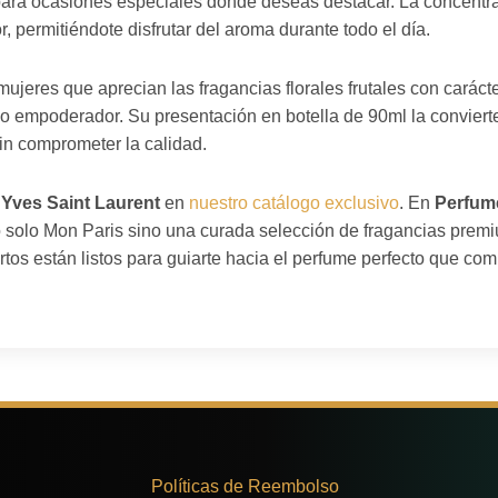
 para ocasiones especiales donde deseas destacar. La concent
, permitiéndote disfrutar del aroma durante todo el día.
mujeres que aprecian las fragancias florales frutales con carác
o empoderador. Su presentación en botella de 90ml la conviert
 sin comprometer la calidad.
e
Yves Saint Laurent
en
nuestro catálogo exclusivo
. En
Perfume
 solo Mon Paris sino una curada selección de fragancias premiu
tos están listos para guiarte hacia el perfume perfecto que com
Políticas de Reembolso