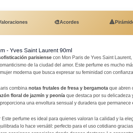
🎨
🔺
Valoraciones
Acordes
Pirámid
m - Yves Saint Laurent 90ml
sofisticación parisiense
con Mon Paris de Yves Saint Laurent,
 romanticismo de la ciudad del amor. Este perfume es mucho má
a mujer moderna que busca expresar su feminidad con confianza 
Paris combina
notas frutales de fresa y bergamota
que abren c
azón floral de jazmín y peonía
que destaca por su delicadeza y
proporciona una envoltura sensual y duradera que permanece en
?
Este perfume es ideal para quienes valoran la calidad y la el
librada lo hace versátil: perfecto para el uso cotidiano gracias a