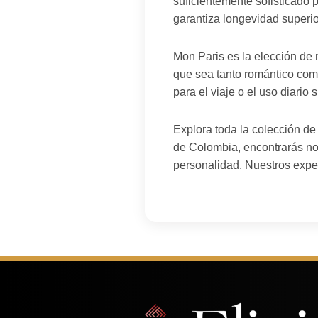
suficientemente sofisticado
garantiza longevidad superior
Mon Paris es la elección de 
que sea tanto romántico com
para el viaje o el uso diario
Explora toda la colección d
de Colombia, encontrarás no
personalidad. Nuestros exper
Mauricio T. de Jamundí
×
compró La Belle Flower Edition - 100 ml,
Eau de Parfum