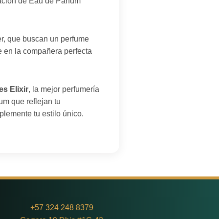
ración de Eau de Parfum
ter, que buscan un perfume
e en la compañera perfecta
s Elixir
, la mejor perfumería
m que reflejan tu
plemente tu estilo único.
+
57 324 248 8379