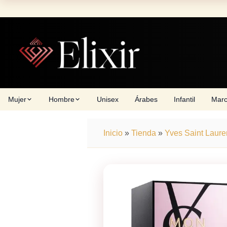
Skip
to
content
Mujer
Hombre
Unisex
Árabes
Infantil
Mar
Inicio
»
Tienda
»
Yves Saint Laure