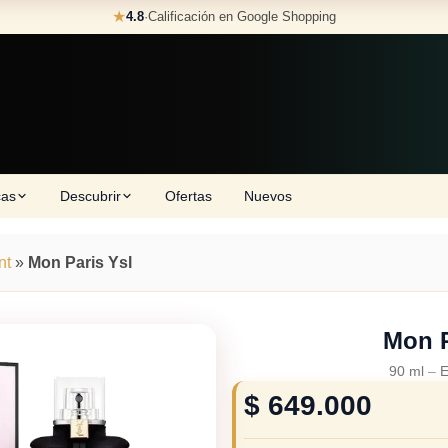
★
4.8
·
Calificación en Google Shopping
cas
Descubrir
Ofertas
Nuevos
nt
»
Mon Paris Ysl
Mon P
90 ml
–
E
$
649.000