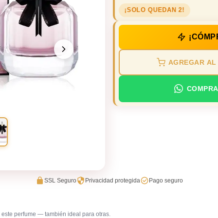
¡SOLO QUEDAN 2!
¡CÓMP
AGREGAR AL
COMPRA
SSL Seguro
Privacidad protegida
Pago seguro
este perfume — también ideal para otras.
Primera cita
Salida ca