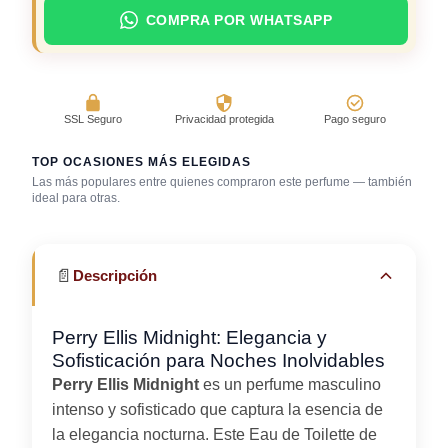
COMPRA POR WHATSAPP
SSL Seguro
Privacidad protegida
Pago seguro
TOP OCASIONES MÁS ELEGIDAS
Las más populares entre quienes compraron este perfume — también
Salida casual de
ideal para otras.
Bar / cocteles
Primera cita
día
📄
Descripción
Perry Ellis Midnight: Elegancia y
Sofisticación para Noches Inolvidables
Perry Ellis Midnight
es un perfume masculino
intenso y sofisticado que captura la esencia de
la elegancia nocturna. Este Eau de Toilette de