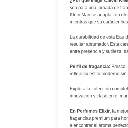
¿Por qué elegir Calvin Kle
sea para una jornada de trab
Klein Man se adapta con eleg
mientras que su carácter fre
La durabilidad de esta Eau d
resultar abrumador. Esta car
entre presencia y sutileza, t
Perfil de fragancia:
Fresco, 
refleje su estilo moderno si
Explora la colección comple
innovación y clase en el mun
En Perfumes Elixir
, la mej
fragancias premium para homb
a encontrar el aroma perfect