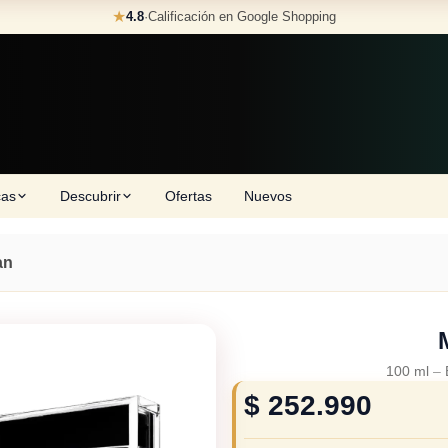
★
4.8
·
Calificación en Google Shopping
cas
Descubrir
Ofertas
Nuevos
an
100 ml
–
$
252.990