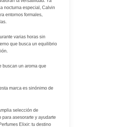
aloran la versatilidad. Ya
da nocturna especial, Calvin
ra entornos formales,
das.
urante varias horas sin
derno que busca un equilibrio
ión.
ue buscan un aroma que
esta marca es sinónimo de
amplia selección de
o para asesorarte y ayudarte
erfumes Elixir: tu destino