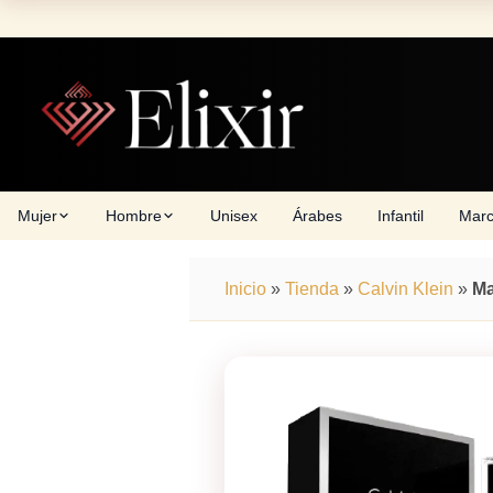
Skip
to
content
Mujer
Hombre
Unisex
Árabes
Infantil
Mar
Inicio
»
Tienda
»
Calvin Klein
»
M