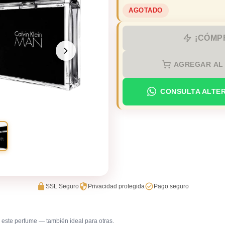
AGOTADO
¡CÓMP
AGREGAR AL
CONSULTA ALTE
SSL Seguro
Privacidad protegida
Pago seguro
este perfume — también ideal para otras.
Trabajo en oficina
Uso diar