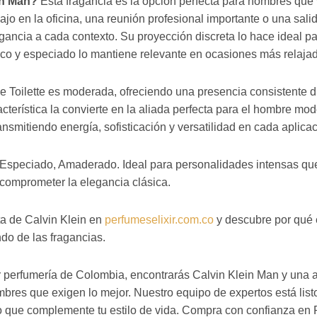
in Man?
Esta fragancia es la opción perfecta para hombres que v
ajo en la oficina, una reunión profesional importante o una sali
ancia a cada contexto. Su proyección discreta lo hace ideal pa
sco y especiado lo mantiene relevante en ocasiones más relaja
e Toilette es moderada, ofreciendo una presencia consistente d
acterística la convierte en la aliada perfecta para el hombre mo
ransmitiendo energía, sofisticación y versatilidad en cada aplicac
Especiado, Amaderado. Ideal para personalidades intensas q
n comprometer la elegancia clásica.
ta de Calvin Klein en
perfumeselixir.com.co
y descubre por qué 
do de las fragancias.
or perfumería de Colombia, encontrarás Calvin Klein Man y una 
res que exigen lo mejor. Nuestro equipo de expertos está list
o que complemente tu estilo de vida. Compra con confianza en P