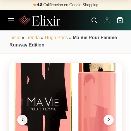
Skip
★
4.8
·
Calificación en Google Shopping
Buscar
to
Perfumes
content
×
Inicio
»
Tienda
»
Hugo Boss
»
Ma Vie Pour Femme
Runway Edition