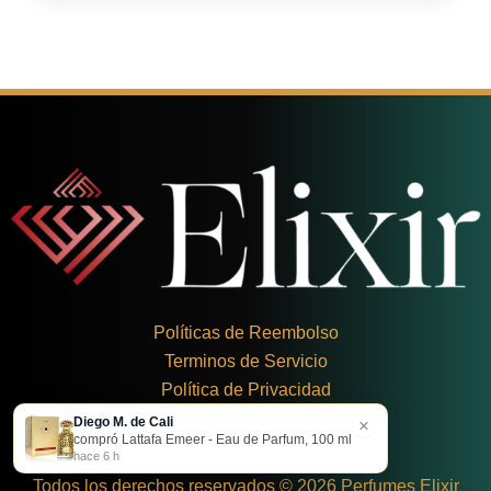
Políticas de Reembolso
Terminos de Servicio
Política de Privacidad
Diego M. de Cali
×
+
57 324 248 8379
compró Lattafa Emeer - Eau de Parfum, 100 ml
Carrera 19 Dbis #1C-43
hace 6 h
Todos los derechos reservados © 2026 Perfumes Elixir