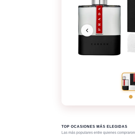
TOP OCASIONES MÁS ELEGIDAS
Las más populares entre quienes compraron 
Fragancia de firma