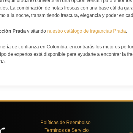
n equilibrada lo convierte en una opción versátil para entornos
les. La combinación de notas frescas con una base cálida gar
o a la noche, transmitiendo frescura, elegancia y poder en cad
cción Prada
visitando
nuestro catálogo de fragancias Prada
.
fumería de confianza en Colombia, encontrarás los mejores perf
ipo de expertos está disponible para ayudarte a encontrar la fr
da.
Políticas de Reembolso
Terminos de Servicio