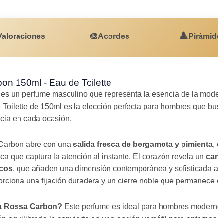
🎨
🔺
Valoraciones
Acordes
Pirámid
n 150ml - Eau de Toilette
es un perfume masculino que representa la esencia de la moder
Toilette de 150ml es la elección perfecta para hombres que bu
cia en cada ocasión.
Carbon abre con una
salida fresca de bergamota y pimienta
,
ica que captura la atención al instante. El corazón revela un
car
icos
, que añaden una dimensión contemporánea y sofisticada a
rciona una fijación duradera y un cierre noble que permanece e
na Rossa Carbon?
Este perfume es ideal para hombres moderno