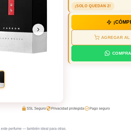
¡SOLO QUEDAN 2!
¡CÓMP
AGREGAR AL
COMPRA
SSL Seguro
Privacidad protegida
Pago seguro
este perfume — también ideal para otras.
Primera cita
Trabajo e