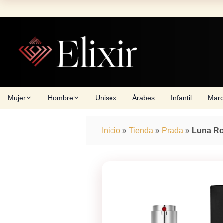
Skip
to
content
Mujer
Hombre
Unisex
Árabes
Infantil
Mar
Inicio
»
Tienda
»
Prada
»
Luna Ro