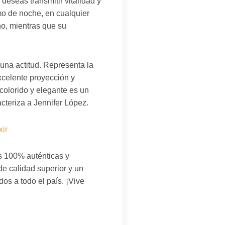
deseas transmitir vitalidad y
omo de noche, en cualquier
no, mientras que su
una actitud. Representa la
 excelente proyección y
colorido y elegante es un
cteriza a Jennifer López.
xir
s 100% auténticas y
e calidad superior y un
os a todo el país. ¡Vive