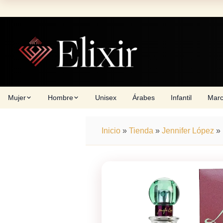
Skip
to
content
Mujer
Hombre
Unisex
Árabes
Infantil
Mar
Inicio
»
Tienda
»
Jennifer López
»