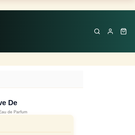
Buscar
Perfumes
×
ve De
Eau de Parfum