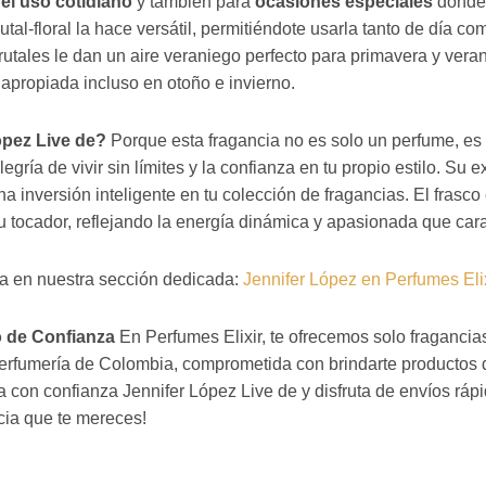
 el uso cotidiano
y también para
ocasiones especiales
donde 
tal-floral la hace versátil, permitiéndote usarla tanto de día c
frutales le dan un aire veraniego perfecto para primavera y vera
apropiada incluso en otoño e invierno.
ópez Live de?
Porque esta fragancia no es solo un perfume, es 
alegría de vivir sin límites y la confianza en tu propio estilo. Su
 inversión inteligente en tu colección de fragancias. El frasco 
 tocador, reflejando la energía dinámica y apasionada que cara
a en nuestra sección dedicada:
Jennifer López en Perfumes Eli
o de Confianza
En Perfumes Elixir, te ofrecemos solo fragancia
perfumería de Colombia, comprometida con brindarte productos d
 con confianza Jennifer López Live de y disfruta de envíos rápid
ia que te mereces!