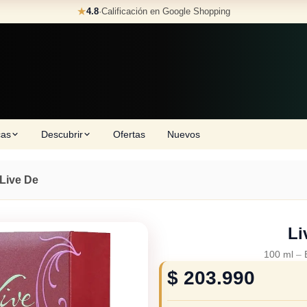
★
4.8
·
Calificación en Google Shopping
cas
Descubrir
Ofertas
Nuevos
Live De
Li
100 ml
–
$
203.990