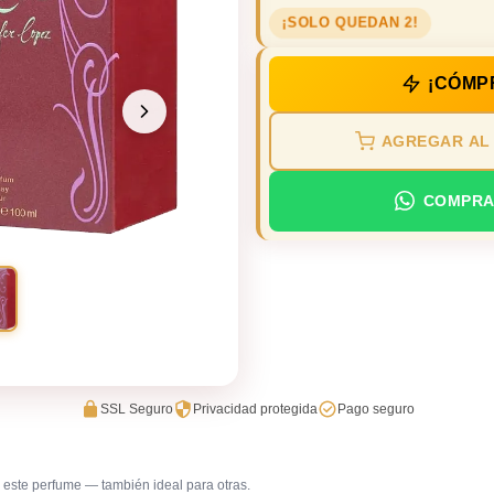
¡SOLO QUEDAN 2!
¡CÓMP
AGREGAR AL
COMPRA
SSL Seguro
Privacidad protegida
Pago seguro
este perfume — también ideal para otras.
Día caluroso / clima cálido
Universid