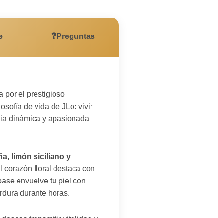
❓
e
Preguntas
 por el prestigioso
osofía de vida de JLo: vivir
cia dinámica y apasionada
ña, limón siciliano y
l corazón floral destaca con
base envuelve tu piel con
rdura durante horas.