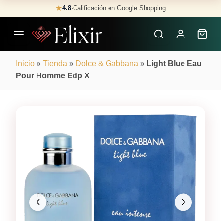
Skip
★
4.8
·
Calificación en Google Shopping
Buscar
to
Perfumes
content
×
Inicio
»
Tienda
»
Dolce & Gabbana
»
Light Blue Eau
Pour Homme Edp X