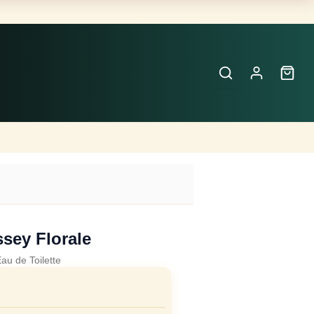
Buscar
Perfumes
×
ssey Florale
au de Toilette