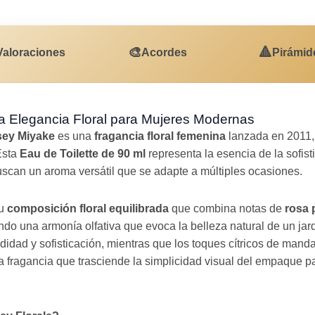
🎨
🔺
Valoraciones
Acordes
Pirámid
La Elegancia Floral para Mujeres Modernas
ssey Miyake
es una
fragancia floral femenina
lanzada en 2011, 
Esta
Eau de Toilette de 90 ml
representa la esencia de la sofist
uscan un aroma versátil que se adapte a múltiples ocasiones.
su
composición floral equilibrada
que combina notas de
rosa 
ndo una armonía olfativa que evoca la belleza natural de un jard
idad y sofisticación, mientras que los toques cítricos de manda
a fragancia que trasciende la simplicidad visual del empaque p