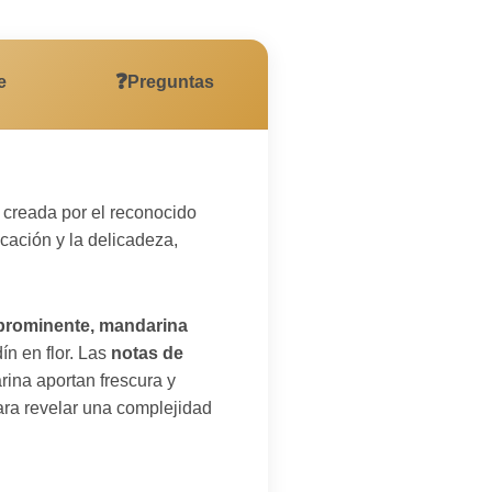
❓
e
Preguntas
creada por el reconocido
icación y la delicadeza,
prominente, mandarina
ín en flor. Las
notas de
rina aportan frescura y
ara revelar una complejidad