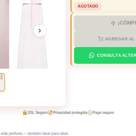
AGOTADO
¡CÓMP
AGREGAR AL
CONSULTA ALTE
SSL Seguro
Privacidad protegida
Pago seguro
este perfume — también ideal para otras.
Trabajo en oficina
Uso diar