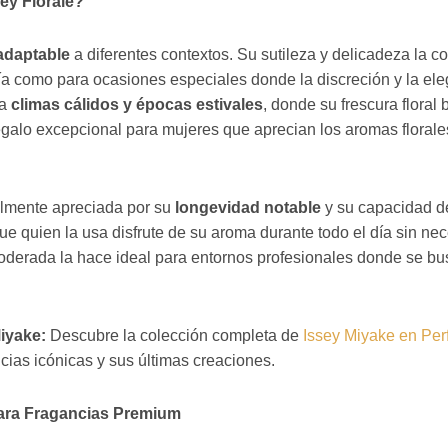
sey Florale?
 adaptable
a diferentes contextos. Su sutileza y delicadeza la 
 día como para ocasiones especiales donde la discreción y la e
ra
climas cálidos y épocas estivales
, donde su frescura floral b
galo excepcional para mujeres que aprecian los aromas florale
almente apreciada por su
longevidad notable
y su capacidad d
ue quien la usa disfrute de su aroma durante todo el día sin ne
oderada la hace ideal para entornos profesionales donde se b
iyake:
Descubre la colección completa de
Issey Miyake en Per
cias icónicas y sus últimas creaciones.
para Fragancias Premium