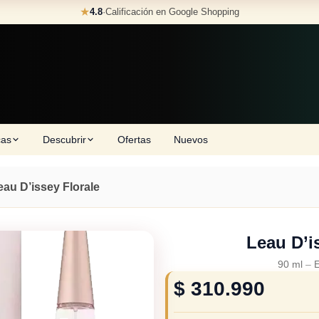
★
4.8
·
Calificación en Google Shopping
cas
Descubrir
Ofertas
Nuevos
eau D’issey Florale
Leau D’i
90 ml
–
E
$
310.990