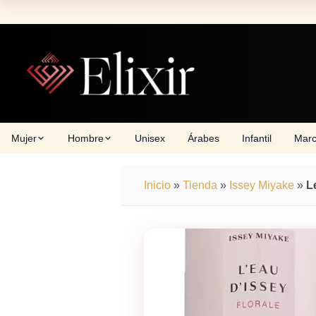
Skip
to
content
Mujer
Hombre
Unisex
Árabes
Infantil
Mar
Inicio
»
Tienda
»
Issey Miyake
»
L