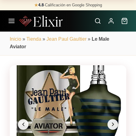
Skip
★
4.8
·
Calificación en Google Shopping
Buscar
to
Perfumes
content
×
Inicio
»
Tienda
»
Jean Paul Gaultier
»
Le Male
Aviator