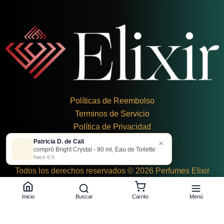
Políticas de Reembolso
Terminos de Servicio
Política de Privacidad
Patricia D. de Cali
×
+
57 324 248 8379
compró Bright Crystal - 90 ml, Eau de Toilette
Carrera 19 Dbis #1C-43
hace 6 h
Todos los derechos reservados © 2026 Perfumes Elixir
Buscar
Menú
Inicio
Carrito