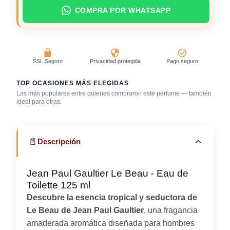
COMPRA POR WHATSAPP
SSL Seguro
Privacidad protegida
Pago seguro
TOP OCASIONES MÁS ELEGIDAS
Las más populares entre quienes compraron este perfume — también
Salida casual de
ideal para otras.
Bar / cocteles
día
Viaje / vacaciones
📄
Descripción
Jean Paul Gaultier Le Beau - Eau de
Toilette 125 ml
Descubre la esencia tropical y seductora de
Le Beau de Jean Paul Gaultier
, una fragancia
amaderada aromática diseñada para hombres