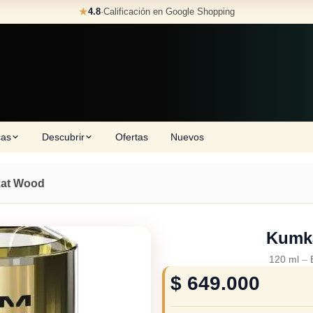
★
4.8
·
Calificación en Google Shopping
cas
Descubrir
Ofertas
Nuevos
at Wood
Kumk
120 ml
–
$
649.000