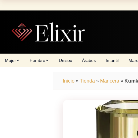
Skip
to
content
Mujer
Hombre
Unisex
Árabes
Infantil
Mar
Inicio
»
Tienda
»
Mancera
»
Kumk