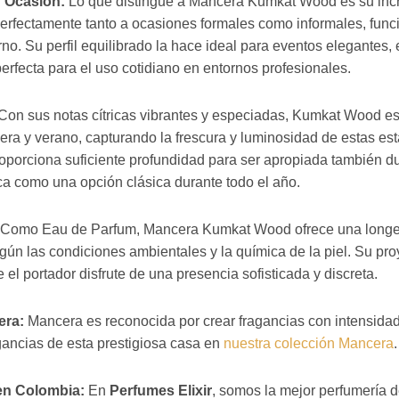
r Ocasión:
Lo que distingue a Mancera Kumkat Wood es su incre
perfectamente tanto a ocasiones formales como informales, fu
no. Su perfil equilibrado la hace ideal para eventos elegantes, 
erfecta para el uso cotidiano en entornos profesionales.
Con sus notas cítricas vibrantes y especiadas, Kumkat Wood es
ra y verano, capturando la frescura y luminosidad de estas es
porciona suficiente profundidad para ser apropiada también du
 como una opción clásica durante todo el año.
Como Eau de Parfum, Mancera Kumkat Wood ofrece una longev
gún las condiciones ambientales y la química de la piel. Su pro
el portador disfrute de una presencia sofisticada y discreta.
era:
Mancera es reconocida por crear fragancias con intensidad
gancias de esta prestigiosa casa en
nuestra colección Mancera
.
en Colombia:
En
Perfumes Elixir
, somos la mejor perfumería 