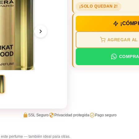
¡SOLO QUEDAN 2!
¡CÓMP
AGREGAR AL
COMPRA
SSL Seguro
Privacidad protegida
Pago seguro
este perfume — también ideal para otras.
Salida casual de día
Trabajo e