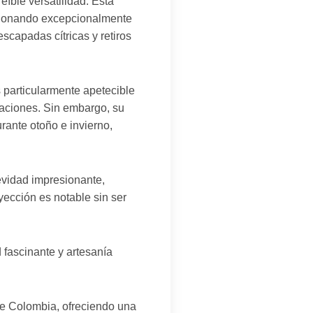
íble versatilidad. Esta
ncionando excepcionalmente
escapadas cítricas y retiros
 particularmente apetecible
taciones. Sin embargo, su
rante otoño e invierno,
idad impresionante,
yección es notable sin ser
 fascinante y artesanía
de Colombia, ofreciendo una