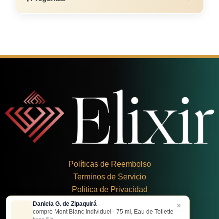
Políticas de Reembolso
Terminos de Servicio
Política de Privacidad
Daniela G. de Zipaquirá
×
+
57 324 248 8379
compró Mont Blanc Individuel - 75 ml, Eau de Toilette