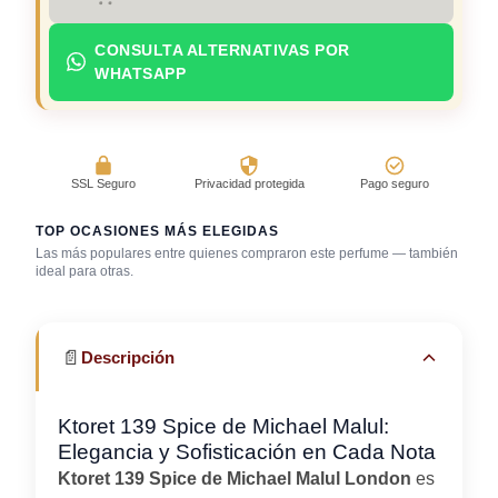
CONSULTA ALTERNATIVAS POR
WHATSAPP
SSL Seguro
Privacidad protegida
Pago seguro
TOP OCASIONES MÁS ELEGIDAS
Las más populares entre quienes compraron este perfume — también
Día caluroso /
Salida casual de
ideal para otras.
clima cálido
día
Trabajo en oficina
📄
Descripción
Ktoret 139 Spice de Michael Malul:
Elegancia y Sofisticación en Cada Nota
Ktoret 139 Spice de Michael Malul London
es