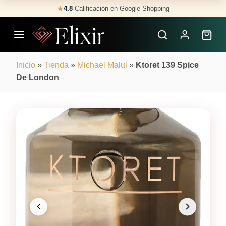
Skip
★
4.8
·
Calificación en Google Shopping
Buscar
to
Perfumes
content
×
Inicio
»
Tienda
»
Michael Malul
»
Ktoret 139 Spice
De London