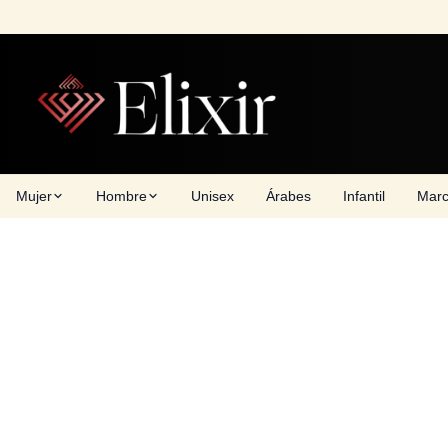
Skip
to
content
Mujer
Hombre
Unisex
Árabes
Infantil
Mar