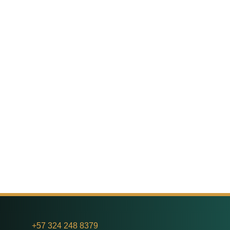
+
57 324 248 8379