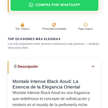
COMPRA POR WHATSAPP
SSL Seguro
Privacidad protegida
Pago seguro
TOP OCASIONES MÁS ELEGIDAS
Las más populares entre quienes compraron este perfume — también
Reuniones
ideal para otras.
Bar / cocteles
Gala / cena de gala
profesionales
📄
Descripción
Montale Intense Black Aoud: La
Esencia de la Elegancia Oriental
Montale Intense Black Aoud es una fragancia
que redefinisce el concepto de sofisticación y
misterio en el mundo de la perfumería niche.