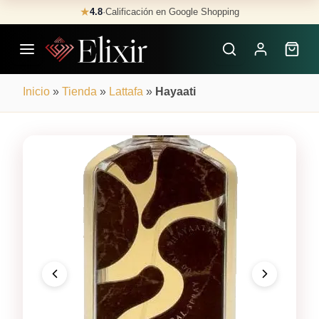
Skip
★
4.8
·
Calificación en Google Shopping
Buscar
to
Perfumes
content
×
Inicio
»
Tienda
»
Lattafa
»
Hayaati