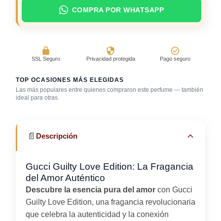
COMPRA POR WHATSAPP
SSL Seguro
Privacidad protegida
Pago seguro
TOP OCASIONES MÁS ELEGIDAS
Las más populares entre quienes compraron este perfume — también
Día caluroso /
ideal para otras.
clima cálido
Trabajo en oficina
Uso diario
📄
Descripción
Gucci Guilty Love Edition: La Fragancia
del Amor Auténtico
Descubre la esencia pura del amor
con Gucci
Guilty Love Edition, una fragancia revolucionaria
que celebra la autenticidad y la conexión