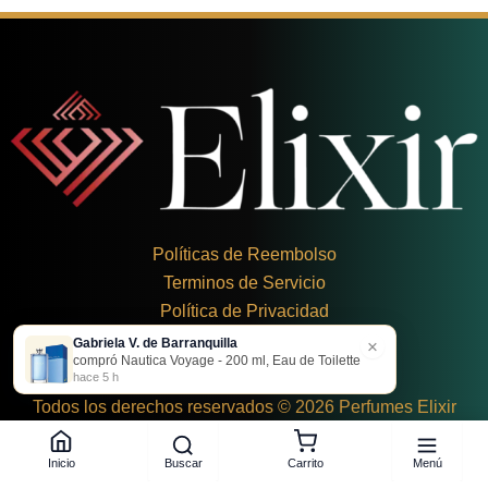
Políticas de Reembolso
Terminos de Servicio
Política de Privacidad
Gabriela V. de Barranquilla
×
+
57 324 248 8379
compró Nautica Voyage - 200 ml, Eau de Toilette
Carrera 19 Dbis #1C-43
hace 5 h
Todos los derechos reservados © 2026 Perfumes Elixir
Buscar
Menú
Inicio
Carrito