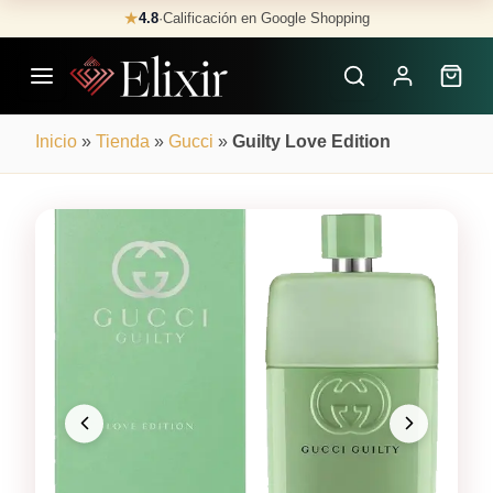
Skip
★
4.8
·
Calificación en Google Shopping
Buscar
to
Perfumes
content
×
Inicio
»
Tienda
»
Gucci
»
Guilty Love Edition